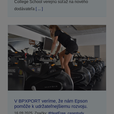
College School verejnú súťaž na nového
dodávateľa
[ ... ]
V BPXPORT veríme, že nám Epson
pomôže k udržateľnejšiemu rozvoju.
16.09.2025
Značky:
#HeatFree
,
casestudy
,