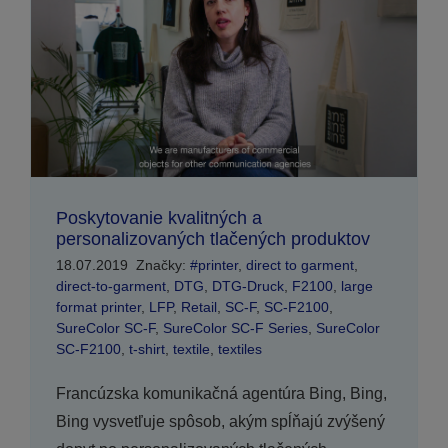
Poskytovanie kvalitných a
personalizovaných tlačených produktov
18.07.2019
Značky:
#printer
,
direct to garment
,
direct-to-garment
,
DTG
,
DTG-Druck
,
F2100
,
large
format printer
,
LFP
,
Retail
,
SC-F
,
SC-F2100
,
SureColor SC-F
,
SureColor SC-F Series
,
SureColor
SC-F2100
,
t-shirt
,
textile
,
textiles
Francúzska komunikačná agentúra Bing, Bing,
Bing vysvetľuje spôsob, akým spĺňajú zvýšený