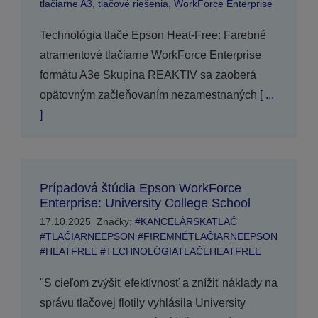
tlačiarne A3
,
tlačové riešenia
,
WorkForce Enterprise
Technológia tlače Epson Heat-Free: Farebné
atramentové tlačiarne WorkForce Enterprise
formátu A3e Skupina REAKTIV sa zaoberá
opätovným začleňovaním nezamestnaných
[ ...
]
Prípadová štúdia Epson WorkForce
Enterprise: University College School
17.10.2025
Značky:
#KANCELÁRSKATLAČ
#TLAČIARNEEPSON #FIREMNÉTLAČIARNEEPSON
#HEATFREE #TECHNOLÓGIATLAČEHEATFREE
"S cieľom zvýšiť efektívnosť a znížiť náklady na
správu tlačovej flotily vyhlásila University