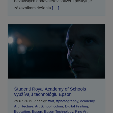
nezávislých dodávateľov softvéru poskytuje
zákazníkom riešenia
[ ... ]
Študenti Royal Academy of Schools
využívajú technológiu Epson
29.07.2019
Značky:
#art
,
#photography
,
Academy
,
Architecture
,
Art School
,
colour
,
Digital Printing
,
Education
,
Epson
,
Epson Technology
,
Fine Art
,