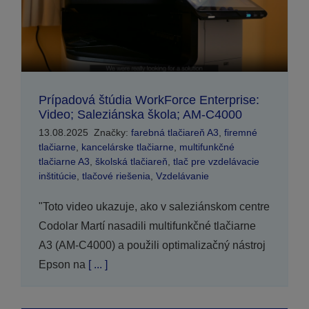
Prípadová štúdia WorkForce Enterprise:
Video; Saleziánska škola; AM-C4000
13.08.2025
Značky:
farebná tlačiareň A3
,
firemné
tlačiarne
,
kancelárske tlačiarne
,
multifunkčné
tlačiarne A3
,
školská tlačiareň
,
tlač pre vzdelávacie
inštitúcie
,
tlačové riešenia
,
Vzdelávanie
"Toto video ukazuje, ako v saleziánskom centre
Codolar Martí nasadili multifunkčné tlačiarne
A3 (AM-C4000) a použili optimalizačný nástroj
Epson na
[ ... ]