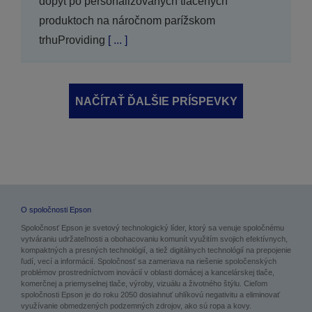
dopyt po personalizovaných tlačených
produktoch na náročnom parížskom
trhuProviding
[ ... ]
NAČÍTAŤ ĎALŠIE PRÍSPEVKY
O spoločnosti Epson
Spoločnosť Epson je svetový technologický líder, ktorý sa venuje spoločnému
vytváraniu udržateľnosti a obohacovaniu komunít využitím svojich efektívnych,
kompaktných a presných technológií, a tiež digitálnych technológií na prepojenie
ľudí, vecí a informácií. Spoločnosť sa zameriava na riešenie spoločenských
problémov prostredníctvom inovácií v oblasti domácej a kancelárskej tlače,
komerčnej a priemyselnej tlače, výroby, vizuálu a životného štýlu. Cieľom
spoločnosti Epson je do roku 2050 dosiahnuť uhlíkovú negativitu a eliminovať
využívanie obmedzených podzemných zdrojov, ako sú ropa a kovy.