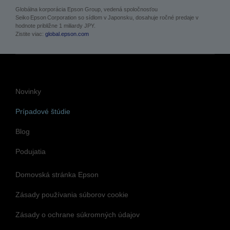
Globálna korporácia Epson Group, vedená spoločnosťou
Seiko Epson Corporation so sídlom v Japonsku, dosahuje ročné predaje v
hodnote približne 1 miliardy JPY.
Zistite viac:
global.epson.com
Novinky
Prípadové štúdie
Blog
Podujatia
Domovská stránka Epson
Zásady používania súborov cookie
Zásady o ochrane súkromných údajov