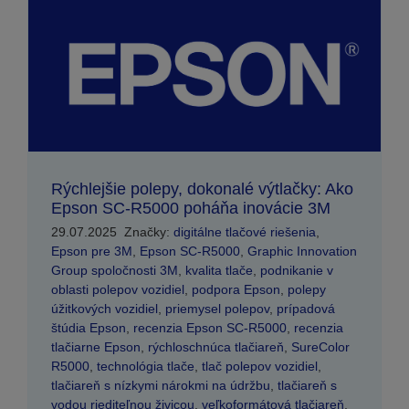
Rýchlejšie polepy, dokonalé výtlačky: Ako
Epson SC-R5000 poháňa inovácie 3M
29.07.2025
Značky:
digitálne tlačové riešenia
,
Epson pre 3M
,
Epson SC-R5000
,
Graphic Innovation
Group spoločnosti 3M
,
kvalita tlače
,
podnikanie v
oblasti polepov vozidiel
,
podpora Epson
,
polepy
úžitkových vozidiel
,
priemysel polepov
,
prípadová
štúdia Epson
,
recenzia Epson SC-R5000
,
recenzia
tlačiarne Epson
,
rýchloschnúca tlačiareň
,
SureColor
R5000
,
technológia tlače
,
tlač polepov vozidiel
,
tlačiareň s nízkymi nárokmi na údržbu
,
tlačiareň s
vodou riediteľnou živicou
,
veľkoformátová tlačiareň
,