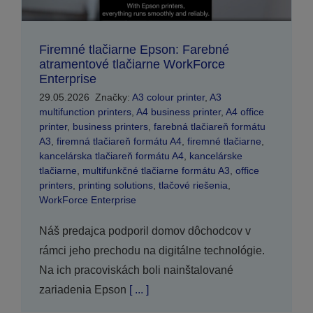
Firemné tlačiarne Epson: Farebné
atramentové tlačiarne WorkForce
Enterprise
29.05.2026
Značky:
A3 colour printer
,
A3
multifunction printers
,
A4 business printer
,
A4 office
printer
,
business printers
,
farebná tlačiareň formátu
A3
,
firemná tlačiareň formátu A4
,
firemné tlačiarne
,
kancelárska tlačiareň formátu A4
,
kancelárske
tlačiarne
,
multifunkčné tlačiarne formátu A3
,
office
printers
,
printing solutions
,
tlačové riešenia
,
WorkForce Enterprise
Náš predajca podporil domov dôchodcov v
rámci jeho prechodu na digitálne technológie.
Na ich pracoviskách boli nainštalované
zariadenia Epson
[ ... ]