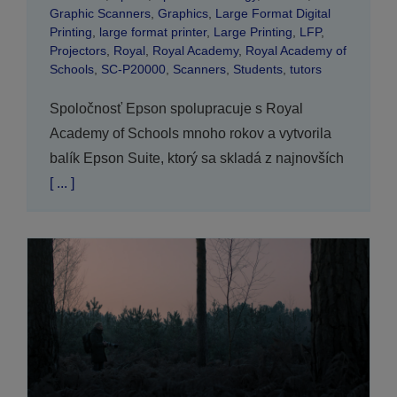
Graphic Scanners
,
Graphics
,
Large Format Digital
Printing
,
large format printer
,
Large Printing
,
LFP
,
Projectors
,
Royal
,
Royal Academy
,
Royal Academy of
Schools
,
SC-P20000
,
Scanners
,
Students
,
tutors
Spoločnosť Epson spolupracuje s Royal
Academy of Schools mnoho rokov a vytvorila
balík Epson Suite, ktorý sa skladá z najnovších
[ ... ]