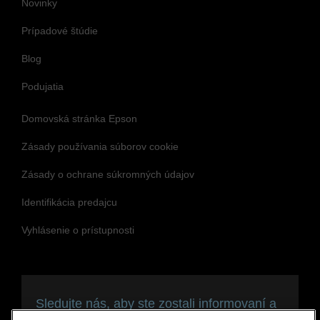
Novinky
Prípadové štúdie
Blog
Podujatia
Domovská stránka Epson
Zásady používania súborov cookie
Zásady o ochrane súkromných údajov
Identifikácia predajcu
Vyhlásenie o prístupnosti
Sledujte nás, aby ste zostali informovaní a
v spojení