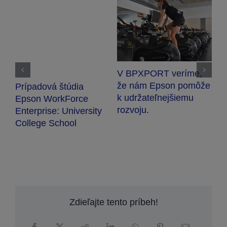
V BPXPORT veríme,
U
že nám Epson pomôže
Prípadová štúdia
V
R
k udržateľnejšiemu
Epson WorkForce
7
rozvoju.
Enterprise: University
v
College School
Zdieľajte tento príbeh!