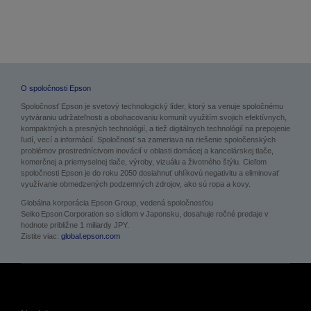
O spoločnosti Epson
Spoločnosť Epson je svetový technologický líder, ktorý sa venuje spoločnému
vytváraniu udržateľnosti a obohacovaniu komunít využitím svojich efektívnych,
kompaktných a presných technológií, a tiež digitálnych technológií na prepojenie
ľudí, vecí a informácií. Spoločnosť sa zameriava na riešenie spoločenských
problémov prostredníctvom inovácií v oblasti domácej a kancelárskej tlače,
komerčnej a priemyselnej tlače, výroby, vizuálu a životného štýlu. Cieľom
spoločnosti Epson je do roku 2050 dosiahnuť uhlíkovú negativitu a eliminovať
využívanie obmedzených podzemných zdrojov, ako sú ropa a kovy.
Globálna korporácia Epson Group, vedená spoločnosťou
Seiko Epson Corporation so sídlom v Japonsku, dosahuje ročné predaje v
hodnote približne 1 miliardy JPY.
Zistite viac:
global.epson.com