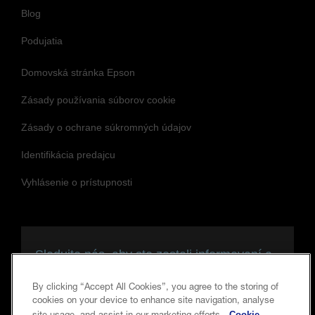
Blog
Podujatia
Domovská stránka Epson
Zásady používania súborov cookie
Zásady o ochrane súkromných údajov
Identifikácia predajcu
Vyhlásenie o prístupnosti
Sledujte nás, aby ste zostali informovaní a
v spojení
By clicking “Accept All Cookies”, you agree to the storing of
cookies on your device to enhance site navigation, analyse
Cookie