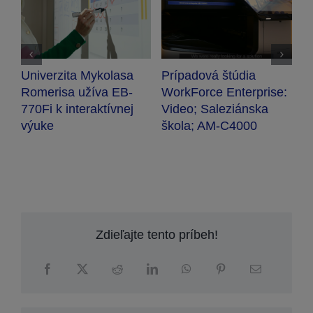
Univerzita Mykolasa
Prípadová štúdia
R
že
Romerisa užíva EB-
WorkForce Enterprise:
d
770Fi k interaktívnej
Video; Saleziánska
E
výuke
škola; AM-C4000
p
Zdieľajte tento príbeh!