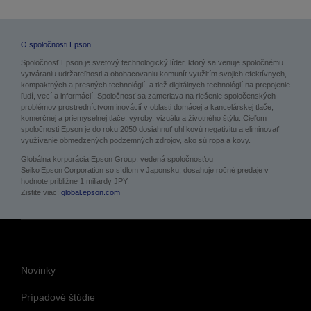
O spoločnosti Epson
Spoločnosť Epson je svetový technologický líder, ktorý sa venuje spoločnému
vytváraniu udržateľnosti a obohacovaniu komunít využitím svojich efektívnych,
kompaktných a presných technológií, a tiež digitálnych technológií na prepojenie
ľudí, vecí a informácií. Spoločnosť sa zameriava na riešenie spoločenských
problémov prostredníctvom inovácií v oblasti domácej a kancelárskej tlače,
komerčnej a priemyselnej tlače, výroby, vizuálu a životného štýlu. Cieľom
spoločnosti Epson je do roku 2050 dosiahnuť uhlíkovú negativitu a eliminovať
využívanie obmedzených podzemných zdrojov, ako sú ropa a kovy.
Globálna korporácia Epson Group, vedená spoločnosťou
Seiko Epson Corporation so sídlom v Japonsku, dosahuje ročné predaje v
hodnote približne 1 miliardy JPY.
Zistite viac:
global.epson.com
Novinky
Prípadové štúdie