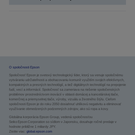
O spoločnosti Epson
Spoločnosť Epson je svetový technologický líder, ktorý sa venuje spoločnému
vytváraniu udržateľnosti a obohacovaniu komunít využitím svojich efektívnych,
kompaktných a presných technológií, a tiež digitálnych technológií na prepojenie
ľudí, vecí a informácií. Spoločnosť sa zameriava na riešenie spoločenských
problémov prostredníctvom inovácií v oblasti domácej a kancelárskej tlače,
komerčnej a priemyselnej tlače, výroby, vizuálu a životného štýlu. Cieľom
spoločnosti Epson je do roku 2050 dosiahnuť uhlíkovú negativitu a eliminovať
využívanie obmedzených podzemných zdrojov, ako sú ropa a kovy.
Globálna korporácia Epson Group, vedená spoločnosťou
Seiko Epson Corporation so sídlom v Japonsku, dosahuje ročné predaje v
hodnote približne 1 miliardy JPY.
Zistite viac:
global.epson.com