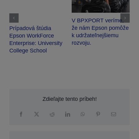
V BPXPORT veríme,
U
že nám Epson pomôže
Prípadová štúdia
V
R
k udržateľnejšiemu
Epson WorkForce
7
rozvoju.
Enterprise: University
v
College School
Zdieľajte tento príbeh!