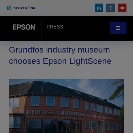
Skip
SLOVENČINA
to
content
PRESS
Toggle
Navigat
Novinky
Grundfos industry museum
chooses Epson LightScene
Prípadové štúdie
Blog
Podujatia
Search
for: