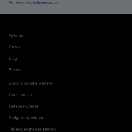
Få mere at vide:
global.epson.com
Nyheder
Cases
Blog
Events
Epsons danske website
Cookiepolitik
Databeskyttelse
Sælgeroplysninger
Tilgængelighedserklæring