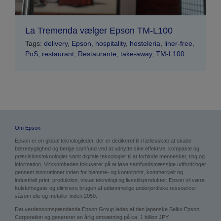
La Tremenda vælger Epson TM-L100
Tags:
delivery
,
Epson
,
hospitality
,
hosteleria
,
liner-free
,
PoS
,
restaurant
,
Restaurante
,
take-away
,
TM-L100
Om Epson
Epson er en global teknologileder, der er dedikeret til i fællesskab at skabe
bæredygtighed og berige samfund ved at udnytte sine effektive, kompakte og
præcisionsteknologier samt digitale teknologier til at forbinde mennesker, ting og
information. Virksomheden fokuserer på at løse samfundsmæssige udfordringer
gennem innovationer inden for hjemme- og kontorprint, kommercielt og
industrielt print, produktion, visuel teknologi og livsstilsprodukter. Epson vil være
kulstofnegativ og eliminere brugen af udtømmelige underjordiske ressourcer
såsom olie og metaller inden 2050.
Det verdensomspændende Epson Group ledes af den japanske Seiko Epson
Corporation og genererer en årlig omsætning på ca. 1 billion JPY.