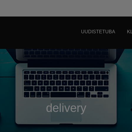
UUDISTETUBA
K
delivery