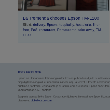
La Tremenda chooses Epson TM-L100
Sildid:
delivery
,
Epson
,
hospitality
,
hosteleria
,
liner-
free
,
PoS
,
restaurant
,
Restaurante
,
take-away
,
TM-
L100
Teave Epsoni kohta
Epson on ülemaailmne tehnoloogialiider, kes on pühendunud jätkusuutlikkusel
ning digitehnoloogiaid, et ühendada inimesi, asju ja teavet. Ettevõte keskendu
printimise, tootmise, visuaalsete ja elustiili uuenduste kaudu. Epson saavutab
kasutamisest 2050. aastaks.
Jaapanis asuva Seiko Epson Corporationi juhitava ülemaailmse Epsoni kontserni
Lisateave:
global.epson.com