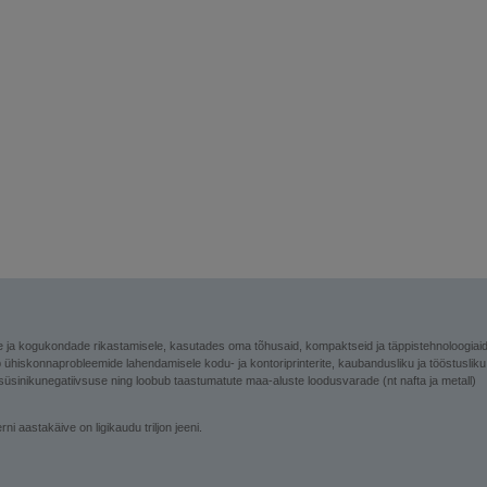
e ja kogukondade rikastamisele, kasutades oma tõhusaid, kompaktseid ja täppistehnoloogiai
b ühiskonnaprobleemide lahendamisele kodu- ja kontoriprinterite, kaubandusliku ja tööstusliku
 süsinikunegatiivsuse ning loobub taastumatute maa-aluste loodusvarade (nt nafta ja metall)
 aastakäive on ligikaudu triljon jeeni.