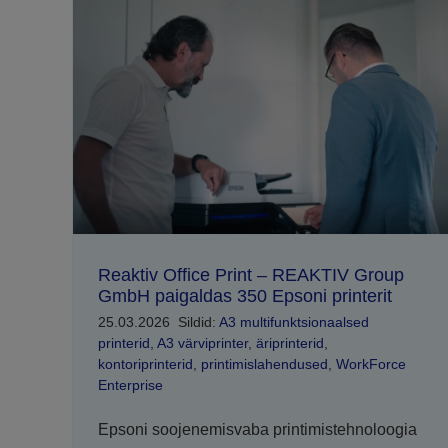
Reaktiv Office Print – REAKTIV Group
GmbH paigaldas 350 Epsoni printerit
25.03.2026
Sildid:
A3 multifunktsionaalsed
printerid
,
A3 värviprinter
,
äriprinterid
,
kontoriprinterid
,
printimislahendused
,
WorkForce
Enterprise
Epsoni soojenemisvaba printimistehnoloogia