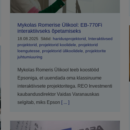
Mykolas Romerise Ülikool: EB-770Fi
interaktiivseks õpetamiseks
18.08.2025
Sildid:
haridusprojektorid
,
Interaktiivsed
projektorid
,
projektorid koolidele
,
projektorid
loengutesse
,
projektorid ülikoolidele
,
projektorite
juhtumiuuring
Mykolas Romeris Ülikool teeb koostööd
Epsoniga, et uuendada oma klassiruume
interaktiivsete projektoritega. REO Investmenti
kaubandusdirektor Vaidas Varanauskas
selgitab, miks Epson
[ ... ]