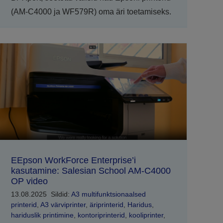
(AM-C4000 ja WF579R) oma äri toetamiseks.
EEpson WorkForce Enterprise’i
kasutamine: Salesian School AM-C4000
OP video
13.08.2025
Sildid:
A3 multifunktsionaalsed
printerid
,
A3 värviprinter
,
äriprinterid
,
Haridus
,
hariduslik printimine
,
kontoriprinterid
,
kooliprinter
,