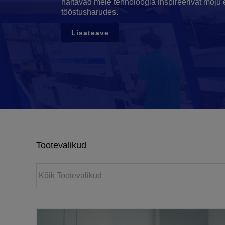
näitavad meie tehnoloogia inspireerivat mõju 
tööstusharudes.
Lisateave
Tootevalikud