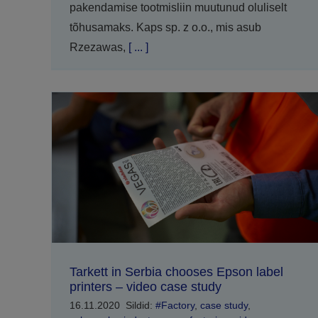
pakendamise tootmisliin muutunud oluliselt
tõhusamaks. Kaps sp. z o.o., mis asub
Rzezawas,
[ ... ]
Tarkett in Serbia chooses Epson label
printers – video case study
16.11.2020
Sildid:
#Factory
,
case study
,