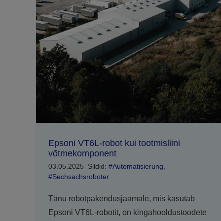
Epsoni VT6L-robot kui tootmisliini
võtmekomponent
03.05.2025
Sildid:
#Automatisierung
,
#Sechsachsroboter
Tänu robotpakendusjaamale, mis kasutab
Epsoni VT6L-robotit, on kingahooldustoodete