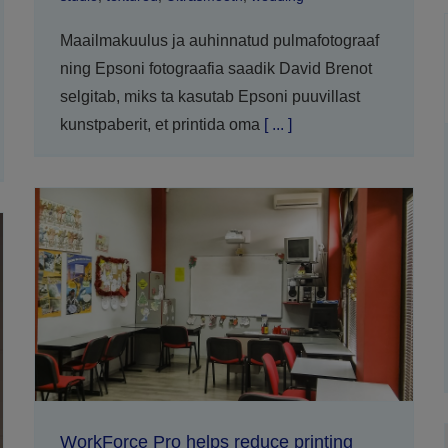
Maailmakuulus ja auhinnatud pulmafotograaf
ning Epsoni fotograafia saadik David Brenot
selgitab, miks ta kasutab Epsoni puuvillast
kunstpaberit, et printida oma
[ ... ]
WorkForce Pro helps reduce printing