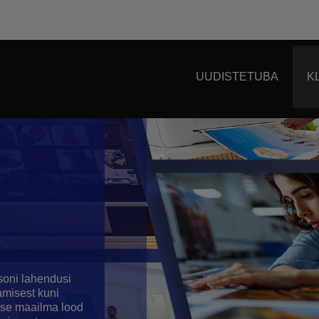
UUDISTETUBA
K
soni lahendusi
misest kuni
lse maailma lood