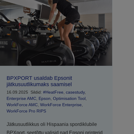
BPXPORT usaldab Epsonit
jätkusuutlikumaks saamisel
16.09.2025
Sildid:
#HeatFree
,
casestudy
,
Enterprise AMC
,
Epson
,
Optimisation Tool
,
WorkForce AMC
,
WorkForce Enterprise
,
WorkForce Pro RIPS
Jätkusuutlikkus oli Hispaania spordiklubile
BPXport, seetõttu valisid nad Epsoni printerid