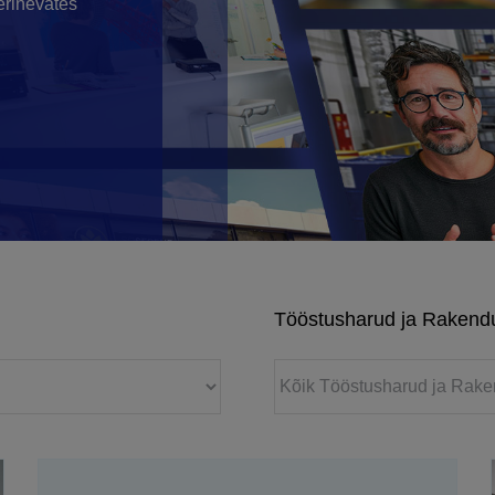
erinevates
Tööstusharud ja Rakend