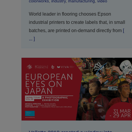
colorworks
,
industry
,
manufacturing
,
video
World leader in flooring chooses Epson
industrial printers to create labels that, in small
batches, are printed on-demand directly from
[
... ]