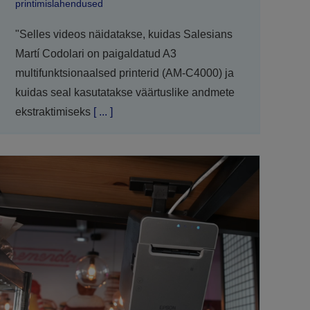
printimislahendused
"Selles videos näidatakse, kuidas Salesians
Martí Codolari on paigaldatud A3
multifunktsionaalsed printerid (AM-C4000) ja
kuidas seal kasutatakse väärtuslike andmete
ekstraktimiseks
[ ... ]