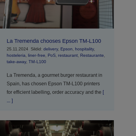
La Tremenda chooses Epson TM-L100
25.11.2024
Sildid:
delivery
,
Epson
,
hospitality
,
hosteleria
,
liner-free
,
PoS
,
restaurant
,
Restaurante
,
take-away
,
TM-L100
La Tremenda, a gourmet burger restaurant in
Spain, has chosen Epson TM-L100 printers
for efficient labelling, order accuracy and the
[
... ]