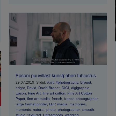
Epsoni puuvillast kunstpaberi tutvustus
29.07.2019
Sildid:
#art
,
#photography
,
Brenot
,
bright
,
David
,
David Brenot
,
DIGI
,
digigraphie
,
Epson
,
Fine Art
,
fine art cotton
,
Fine Art Cotton
Paper
,
fine art media
,
french
,
french photographer
,
large format printer
,
LFP
,
media
,
memories
,
moments
,
natural
,
photo
,
photographer
,
smooth
,
studio
,
textured
,
Ultrasmooth
,
wedding