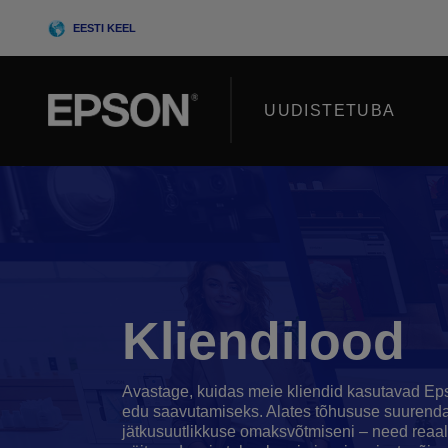
Skip
EESTI KEEL
to
content
UUDISTETUBA
Kliendilood
Avastage, kuidas meie kliendid kasutavad Ep
edu saavutamiseks. Alates tõhususe suurenda
jätkusuutlikkuse omaksvõtmiseni – need reaa