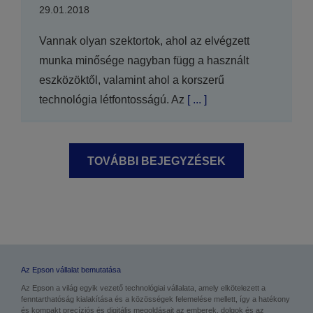
29.01.2018
Vannak olyan szektortok, ahol az elvégzett
munka minősége nagyban függ a használt
eszközöktől, valamint ahol a korszerű
technológia létfontosságú. Az
[ ... ]
TOVÁBBI BEJEGYZÉSEK
BETÖLTÉSE
Az Epson vállalat bemutatása
Az Epson a világ egyik vezető technológiai vállalata, amely elkötelezett a
fenntarthatóság kialakítása és a közösségek felemelése mellett, így a hatékony
és kompakt precíziós és digitális megoldásait az emberek, dolgok és az