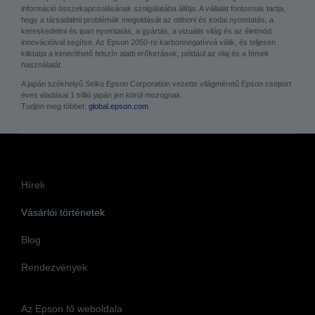
információ összekapcsolásának szolgálatába állítja. A vállalat fontosnak tartja,
hogy a társadalmi problémák megoldását az otthoni és irodai nyomtatás, a
kereskedelmi és ipari nyomtatás, a gyártás, a vizuális világ és az életmód
innovációival segítse. Az Epson 2050-re karbonnegatívvá válik, és teljesen
kiiktatja a kimeríthető felszín alatti erőforrások, például az olaj és a fémek
használatát.
A japán székhelyű Seiko Epson Corporation vezette világméretű Epson csoport
éves eladásai 1 trillió japán jen körül mozognak.
Tudjon meg többet:
global.epson.com
Hírek
Vásárlói történetek
Blog
Rendezvények
Az Epson fő weboldala