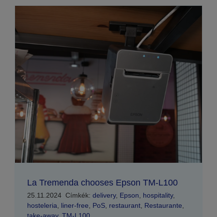
La Tremenda chooses Epson TM-L100
25.11.2024
Címkék:
delivery
,
Epson
,
hospitality
,
hosteleria
,
liner-free
,
PoS
,
restaurant
,
Restaurante
,
take-away
,
TM-L100