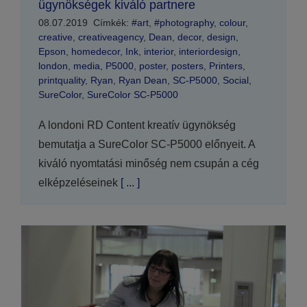
ügynökségek kiváló partnere
08.07.2019
Címkék:
#art
,
#photography
,
colour
,
creative
,
creativeagency
,
Dean
,
decor
,
design
,
Epson
,
homedecor
,
Ink
,
interior
,
interiordesign
,
london
,
media
,
P5000
,
poster
,
posters
,
Printers
,
printquality
,
Ryan
,
Ryan Dean
,
SC-P5000
,
Social
,
SureColor
,
SureColor SC-P5000
A londoni RD Content kreatív ügynökség
bemutatja a SureColor SC-P5000 előnyeit. A
kiváló nyomtatási minőség nem csupán a cég
elképzeléseinek
[ ... ]