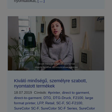
nyomtatókat,
[ ... ]
Kiváló minőségű, személyre szabott,
nyomtatott termékek
18.07.2019
Címkék:
#printer
,
direct to garment
,
direct-to-garment
,
DTG
,
DTG-Druck
,
F2100
,
large
format printer
,
LFP
,
Retail
,
SC-F
,
SC-F2100
,
SureColor SC-F
,
SureColor SC-F Series
,
SureColor