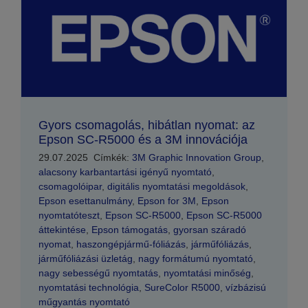
Gyors csomagolás, hibátlan nyomat: az
Epson SC-R5000 és a 3M innovációja
29.07.2025
Címkék:
3M Graphic Innovation Group
,
alacsony karbantartási igényű nyomtató
,
csomagolóipar
,
digitális nyomtatási megoldások
,
Epson esettanulmány
,
Epson for 3M
,
Epson
nyomtatóteszt
,
Epson SC-R5000
,
Epson SC-R5000
áttekintése
,
Epson támogatás
,
gyorsan száradó
nyomat
,
haszongépjármű-fóliázás
,
járműfóliázás
,
járműfóliázási üzletág
,
nagy formátumú nyomtató
,
nagy sebességű nyomtatás
,
nyomtatási minőség
,
nyomtatási technológia
,
SureColor R5000
,
vízbázisú
műgyantás nyomtató