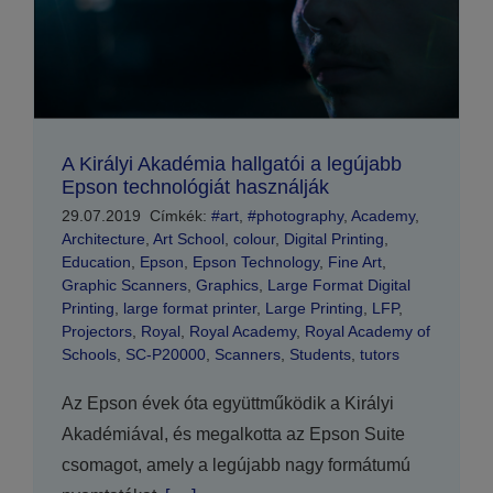
A Királyi Akadémia hallgatói a legújabb
Epson technológiát használják
29.07.2019
Címkék:
#art
,
#photography
,
Academy
,
Architecture
,
Art School
,
colour
,
Digital Printing
,
Education
,
Epson
,
Epson Technology
,
Fine Art
,
Graphic Scanners
,
Graphics
,
Large Format Digital
Printing
,
large format printer
,
Large Printing
,
LFP
,
Projectors
,
Royal
,
Royal Academy
,
Royal Academy of
Schools
,
SC-P20000
,
Scanners
,
Students
,
tutors
Az Epson évek óta együttműködik a Királyi
Akadémiával, és megalkotta az Epson Suite
csomagot, amely a legújabb nagy formátumú