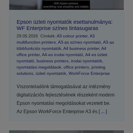
Epson üzleti nyomtatók esettanulmánya:
WF Enterprise színes tintasugaras
29.05.2026
Címkék:
A3 colour printer
,
A3
multifunction printers
,
A3-as színes nyomtató
,
A3-as
többfunkciós nyomtatók
,
A4 business printer
,
A4
office printer
,
A4-es irodai nyomtató
,
A4-es üzleti
nyomtató
,
business printers
,
irodai nyomtatók
,
nyomtatási megoldások
,
office printers
,
printing
solutions
,
üzleti nyomtatók
,
WorkForce Enterprise
Viszonteladónk támogatásával az intézmény
digitalizációs fejlesztésének részeként modern
Epson nyomtatási megoldásokat vezetett be.
Az Epson WorkForce Enterprise A3 és
[ ... ]