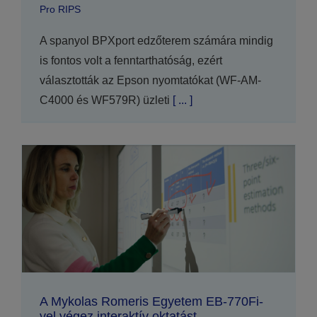
Pro RIPS
A spanyol BPXport edzőterem számára mindig
is fontos volt a fenntarthatóság, ezért
választották az Epson nyomtatókat (WF-AM-
C4000 és WF579R) üzleti
[ ... ]
A Mykolas Romeris Egyetem EB-770Fi-
vel végez interaktív oktatást