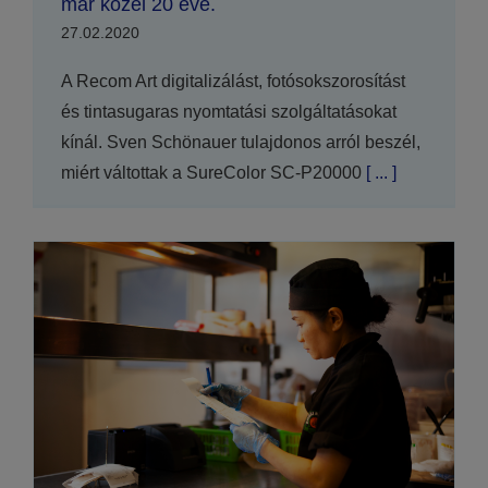
már közel 20 éve.
27.02.2020
A Recom Art digitalizálást, fotósokszorosítást
és tintasugaras nyomtatási szolgáltatásokat
kínál. Sven Schönauer tulajdonos arról beszél,
miért váltottak a SureColor SC-P20000
[ ... ]