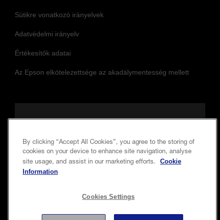
Sütikre vonatkozó irányelvek
Adatvédelmi irányelv
Értékesítők adatai
Az Epson elkötelezettsége az akadálymentesség mellett
Kövessen minket, hogy naprakész
maradjon
By clicking “Accept All Cookies”, you agree to the storing of
cookies on your device to enhance site navigation, analyse
Cookie
site usage, and assist in our marketing efforts.
Information
Cookies Settings