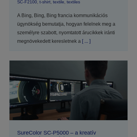
SC-F2100
,
t-shirt
,
textile
,
textiles
A Bing, Bing, Bing francia kommunikációs
ügynökség bemutatja, hogyan felelnek meg a
személyre szabott, nyomtatott árucikkek iránti
megnövekedett keresletnek a
[ ... ]
SureColor SC-P5000 – a kreatív