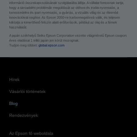
információ összekapcsolásának szolgálatába állítja. A vállalat fontosnak tartja,
hogy a társadalmi problémák megoldását az otthoni és irodai nyomtatás, a
kereskedelmi és ipari nyomtatás, a gyártás, a vizuális világ és az életmód
innovációival segítse. Az Epson 2050-re karbonnegatívvá válik, és teljesen
kiiktatja a kimeríthető felszín alatti erőforrások, például az olaj és a fémek
használatát.
A japán székhelyű Seiko Epson Corporation vezette világméretű Epson csoport
éves eladásai 1 trillió japán jen körül mozognak.
Tudjon meg többet:
global.epson.com
Hírek
Vásárlói történetek
Blog
Rendezvények
Az Epson fő weboldala