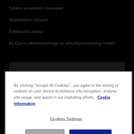
Sütikre vonatkozó irányelvek
Adatvédelmi irányelv
Értékesítők adatai
Az Epson elkötelezettsége az akadálymentesség mellett
Kövessen minket, hogy naprakész
maradjon
By clicking “Accept All Cookies”, you agree to the storing of
cookies on your device to enhance site navigation, analyse
Cookie
site usage, and assist in our marketing efforts.
Information
Cookies Settings