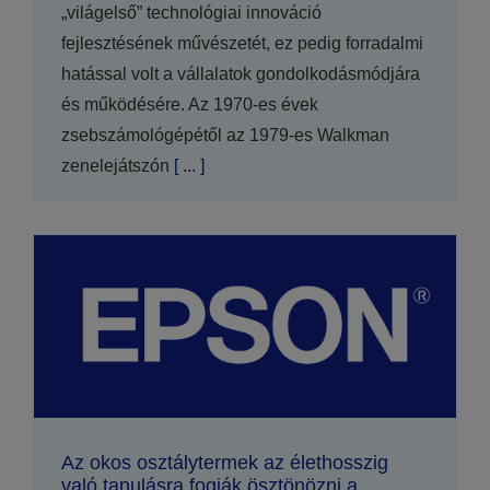
„világelső” technológiai innováció
fejlesztésének művészetét, ez pedig forradalmi
hatással volt a vállalatok gondolkodásmódjára
és működésére. Az 1970-es évek
zsebszámológépétől az 1979-es Walkman
zenelejátszón
[ ... ]
Az okos osztálytermek az élethosszig
való tanulásra fogják ösztönözni a