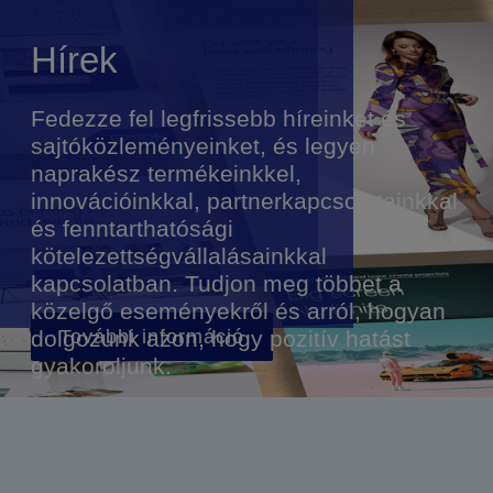
Hírek
Fedezze fel legfrissebb híreinket és
sajtóközleményeinket, és legyen
naprakész termékeinkkel,
innovációinkkal, partnerkapcsolatainkkal
és fenntarthatósági
kötelezettségvállalásainkkal
kapcsolatban. Tudjon meg többet a
közelgő eseményekről és arról, hogyan
dolgozunk azon, hogy pozitív hatást
További információ
gyakoroljunk.