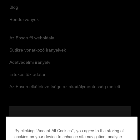
Blog
Rendezvények
Az Epson fő weboldala
Sütikre vonatkozó irányelvek
Adatvédelmi irányelv
Értékesítők adatai
Az Epson elkötelezettsége az akadálymentesség mellett
Kövessen minket, hogy naprakész
maradjon
By clicking “Accept All Cookies”, you agree to the storing of
cookies on your device to enhance site navigation, analyse