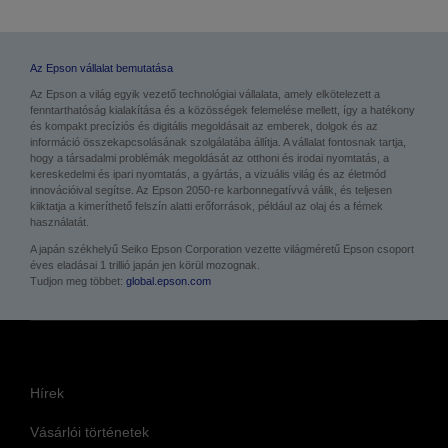
Az Epson vállalat bemutatása
Az Epson a világ egyik vezető technológiai vállalata, amely elkötelezett a
fenntarthatóság kialakítása és a közösségek felemelése mellett, így a hatékony
és kompakt precíziós és digitális megoldásait az emberek, dolgok és az
információ összekapcsolásának szolgálatába állítja. A vállalat fontosnak tartja,
hogy a társadalmi problémák megoldását az otthoni és irodai nyomtatás, a
kereskedelmi és ipari nyomtatás, a gyártás, a vizuális világ és az életmód
innovációival segítse. Az Epson 2050-re karbonnegatívvá válik, és teljesen
kiiktatja a kimeríthető felszín alatti erőforrások, például az olaj és a fémek
használatát.
A japán székhelyű Seiko Epson Corporation vezette világméretű Epson csoport
éves eladásai 1 trillió japán jen körül mozognak.
Tudjon meg többet:
global.epson.com
Hírek
Vásárlói történetek