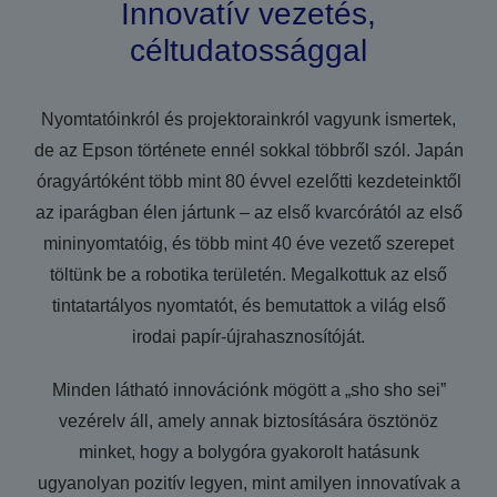
Innovatív vezetés,
céltudatossággal
Nyomtatóinkról és projektorainkról vagyunk ismertek,
de az Epson története ennél sokkal többről szól. Japán
óragyártóként több mint 80 évvel ezelőtti kezdeteinktől
az iparágban élen jártunk – az első kvarcórától az első
mininyomtatóig, és több mint 40 éve vezető szerepet
töltünk be a robotika területén. Megalkottuk az első
tintatartályos nyomtatót, és bemutattok a világ első
irodai papír-újrahasznosítóját.
Minden látható innovációnk mögött a „sho sho sei”
vezérelv áll, amely annak biztosítására ösztönöz
minket, hogy a bolygóra gyakorolt hatásunk
ugyanolyan pozitív legyen, mint amilyen innovatívak a