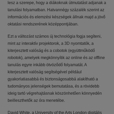
lesz a szerepe, hogy a diákoknak útmutatást adjanak a
tanulási folyamatban. Hatvannégy százalék szerint az
információs és elemzési készségek állnak majd a jövő
oktatási rendszerének középpontjában.
Ezt a változást számos új technológia fogja segíteni,
mint az interaktív projektorok, a 3D nyomtatók, a
kiterjesztett valóság és a cobotok (együttműködő
robotok), amelyek megkönnyítik az online és az offline
tanulás egyre inkább ötvöződő folyamatát. A
kiterjesztett valóság segítségével például
gyakorlatiasabbá és biztonságosabbá alakítható a
tudományos jelenségek bemutatása, és a rövidebb
ideig tartó végrehajtásnak köszönhetően könnyedén
beilleszthetők az óra menetébe.
David White, a University of the Arts London digitális