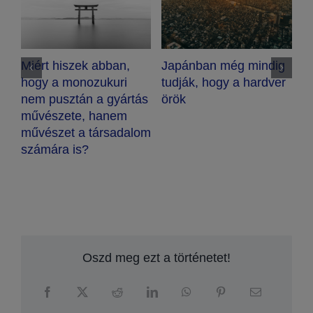
rt hiszek abban,
Japánban még mindig
Az okos 
y a monozukuri
tudják, hogy a hardver
az életho
 pusztán a gyártás
örök
tanulásra
észete, hanem
ösztönözn
észet a társadalom
mára is?
Oszd meg ezt a történetet!