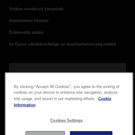
Sütikre vonatkozó irányelvek
Adatvédelmi irányelv
Értékesítők adatai
Az Epson elkötelezettsége az akadálymentesség mellett
Kövessen minket, hogy naprakész
maradjon
By clicking “Accept All Cookies”, you agree to the storing of
cookies on your device to enhance site navigation, analyse
Cookie
site usage, and assist in our marketing efforts.
Information
Cookies Settings