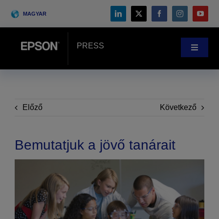
Skip
MAGYAR
to
content
PRESS
Toggle
Navigat
Hírek
Vásárlói történetek
Előző
Következő
Blog
Bemutatjuk a jövő tanárait
Rendezvények
Search
for: