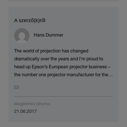
A szerző(k)ről
Hans Dummer
The world of projection has changed
dramatically over the years and I’m proud to
head up Epson’s European projector business –
the number one projector manufacturer for the
last 11 years. I’ve been working at Epson for
almost two decades and will be sharing my
thoughts on how projectors can benefit your
Megjelenés dátuma:
business, whether you’re a teacher, accountant,
21.06.2017
doctor or retailer, you’ll be surprised how the
technology can add value to your company.