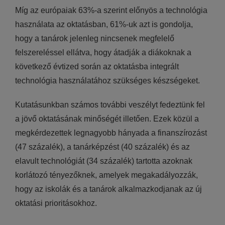
Míg az európaiak 63%-a szerint előnyös a technológia
használata az oktatásban, 61%-uk azt is gondolja,
hogy a tanárok jelenleg nincsenek megfelelő
felszereléssel ellátva, hogy átadják a diákoknak a
következő évtized során az oktatásba integrált
technológia használatához szükséges készségeket.
Kutatásunkban számos további veszélyt fedeztünk fel
a jövő oktatásának minőségét illetően. Ezek közül a
megkérdezettek legnagyobb hányada a finanszírozást
(47 százalék), a tanárképzést (40 százalék) és az
elavult technológiát (34 százalék) tartotta azoknak
korlátozó tényezőknek, amelyek megakadályozzák,
hogy az iskolák és a tanárok alkalmazkodjanak az új
oktatási prioritásokhoz.