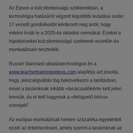
Az Epson a kulcsfontosságú szektorokban, a
technológia hatásáról végzett legutóbbi kutatása során
17 vezető gondolkodót kérdezett meg arról, hogy
miként írnák le a 2025-ös oktatási normákat. Ezeket a
hipotéziseket kulcsfontosságú szektorok vezetőin és
munkatársain tesztelték.
Russel Stannard oktatástechnológus és a
www.teachertrainingvideos.com
alapítója azt jósolta,
hogy „készségváltás fog bekövetkezni a tanításban,
mivel a tanároknak inkább »tanácsadóként« kell jelen
lenniük, és el kell hagyniuk a »felügyelő bölcs«
szerepét”.
Az európai munkatársak hetven százaléka egyetértett
ezzel az értelmezéssel, amely szerint a tanároknak az