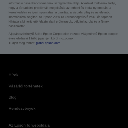
információ összekapcsolásának szolgálatába állítja. A vállalat fontosnak tartja,
hogy a társadalmi problémák megoldását az otthoni és irodai nyomtatás, a
kereskedelmi és ipari nyomtatás, a gyártás, a vizuális világ és az életmód
innovációival segítse. Az Epson 2050-re karbonnegatívvá válik, és teljesen
kiiktatja a kimeríthető felszín alatti erőforrások, például az olaj és a fémek
használatát.
A japán székhelyű Seiko Epson Corporation vezette világméretű Epson csoport
éves eladásai 1 trillió japán jen körül mozognak.
Tudjon meg többet:
global.epson.com
Hírek
Vásárlói történetek
Blog
Rendezvények
Az Epson fő weboldala