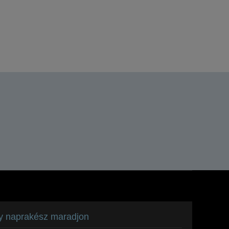
A
t
y naprakész maradjon