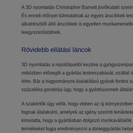
A 3D nyomtatás Christopher Barnett jövőkutató szerin
És ennek előnyei túlmutatnak az egyes árucikkek te
alkatrészből álló árucikkek is egyetlen munkamenetben
leegyszerűsödnek.
Rövidebb ellátási láncok
3D nyomtatás a repülőipartól kezdve a gyógyszeripar
miközben elősegíti a gyártás testreszabását, ezáltal 
létre. Bár a hagyományos kialakítású gyárak fontos
százaléka gondolja úgy, hogy a gyártóüzemek általá
A szakértők úgy vélik, hogy ebben az új környezetbe
fognak átalakulni, amelyek az igény szerinti területe
kimutatta, hogy a gyártásban dolgozó munkavállalók 6
termékeket fogja eredményezni a tömeggyártás helyet