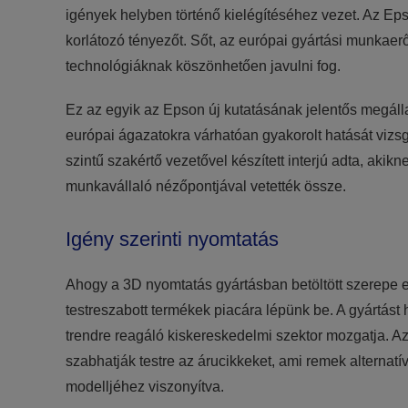
igények helyben történő kielégítéséhez vezet. Az Ep
korlátozó tényezőt. Sőt, az európai gyártási munkae
technológiáknak köszönhetően javulni fog.
Ez az egyik az Epson új kutatásának jelentős megálla
európai ágazatokra várhatóan gyakorolt hatását vizsg
szintű szakértő vezetővel készített interjú adta, akikn
munkavállaló nézőpontjával vetették össze.
Igény szerinti nyomtatás
Ahogy a 3D nyomtatás gyártásban betöltött szerepe eg
testreszabott termékek piacára lépünk be. A gyártás
trendre reagáló kiskereskedelmi szektor mozgatja. A
szabhatják testre az árucikkeket, ami remek alternatív
modelljéhez viszonyítva.