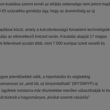
son kutatása szerint ennél az ellátás sebessége nem jelent maj
rő 65 százaléka gondolja úgy, hogy az áruminőség az új
pításai közül, amely a kulcsfontosságú forradalmi technológiák
álja az elkövetkező évtized során. A kutatás alapját 17 magas
ek feltevéseit azután több, mint 7 000 európai üzleti vezető és
yre jelentősebbé válik, a hiperlokális és végletekig
t hamarosan az „amit lát, az kinyomtatható” (WYSIWYP) új
z ügyfelek mostanra már részletekbe menően választhatják ki és
át biztosít a hagyományos „kínálat szerinti vásárlás”