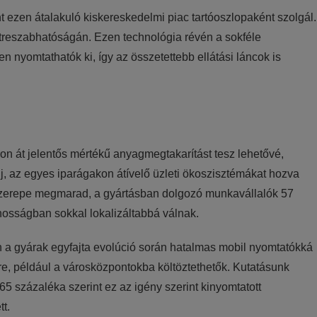
t ezen átalakuló kiskereskedelmi piac tartóoszlopaként szolgál.
streszabhatóságán. Ezen technológia révén a sokféle
 nyomtathatók ki, így az összetettebb ellátási láncok is
on át jelentős mértékű anyagmegtakarítást tesz lehetővé,
új, az egyes iparágakon átívelő üzleti ökoszisztémákat hozva
 szerepe megmarad, a gyártásban dolgozó munkavállalók 57
nosságban sokkal lokalizáltabbá válnak.
n a gyárak egyfajta evolúció során hatalmas mobil nyomtatókká
kre, például a városközpontokba költöztethetők. Kutatásunk
5 százaléka szerint ez az igény szerint kinyomtatott
t.