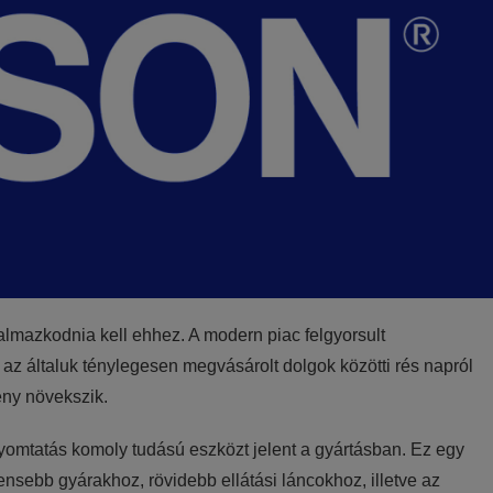
kalmazkodnia kell ehhez. A modern piac felgyorsult
 az általuk ténylegesen megvásárolt dolgok közötti rés napról
ény növekszik.
yomtatás komoly tudású eszközt jelent a gyártásban. Ez egy
ensebb gyárakhoz, rövidebb ellátási láncokhoz, illetve az