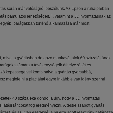
rtás során már valóságról beszélünk. Az Epson a ruhaiparban
1
atás bámulatos lehetőségeit.
, valamint a 3D nyomtatásnak az
 egyéb iparágakban történő alkalmazása már most
nti, mivel a gyártásban dolgozó munkavállalók 60 százalékának
 iparágak számára a tevékenységeik áthelyezését és
tkozó képességeivel kombinálva a gyártás gyorsabbá,
z megfelelni a piac által egyre inkább elvárt igény szerinti
zettek 40 százaléka gondolja úgy, hogy a 3D nyomtatás
látási láncokat fog eredményezni. A testre szabott gyártás
yártást, és az ilyen eseteknél a mi erre adott reakciónk határozza