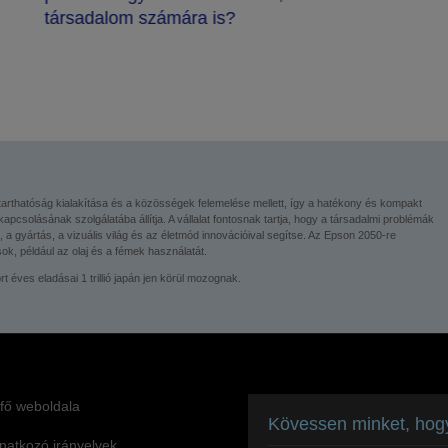
társadalom számára is?
nntarthatóság kialakítása és a közösségek felemelése mellett, így a hatékony és kompakt
apcsolásának szolgálatába állítja. A vállalat fontosnak tartja, hogy a társadalmi problémák
 a gyártás, a vizuális világ és az életmód innovációival segítse. Az Epson 2050-re
ások, például az olaj és a fémek használatát.
éves eladásai 1 trillió japán jen körül mozognak.
fő weboldala
Kövessen minket, hog
onatkozó irányelvek