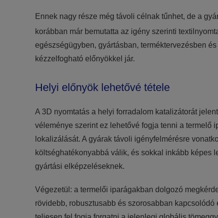
Ennek nagy része még távoli célnak tűnhet, de a gyá
korábban már bemutatta az igény szerinti textilnyomt
egészségügyben, gyártásban, terméktervezésben és
kézzelfogható előnyökkel jár.
Helyi előnyök lehetővé tétele
A 3D nyomtatás a helyi forradalom katalizátorát jele
véleménye szerint ez lehetővé fogja tenni a termelő
lokalizálását. A gyárak távoli igényfelmérésre vona
költséghatékonyabbá válik, és sokkal inkább képes les
gyártási elképzeléseknek.
Végezetül: a termelői iparágakban dolgozó megkérde
rövidebb, robusztusabb és szorosabban kapcsolódó el
teljesen fel fogja forgatni a jelenlegi globális tömegg