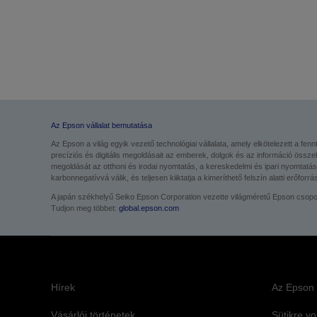
Az Epson vállalat bemutatása
Az Epson a világ egyik vezető technológiai vállalata, amely elkötelezett a fe
precíziós és digitális megoldásait az emberek, dolgok és az információ összek
megoldását az otthoni és irodai nyomtatás, a kereskedelmi és ipari nyomtatás,
karbonnegatívvá válik, és teljesen kiiktatja a kimeríthető felszín alatti erőforr
A japán székhelyű Seiko Epson Corporation vezette világméretű Epson csoport 
Tudjon meg többet:
global.epson.com
Hírek
Az Epson 
Vásárlói történetek
Sütikre v