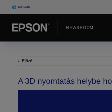
Skip
MAGYAR
to
content
NEWSROOM
Előző
A 3D nyomtatás helybe ho