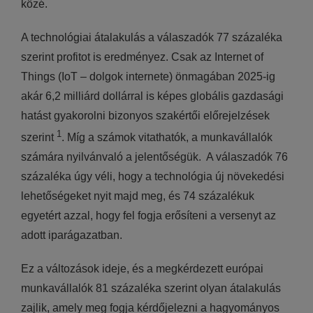
közé.
A technológiai átalakulás a válaszadók 77 százaléka
szerint profitot is eredményez. Csak az Internet of
Things (IoT – dolgok internete) önmagában 2025-ig
akár 6,2 milliárd dollárral is képes globális gazdasági
hatást gyakorolni bizonyos szakértői előrejelzések
1
szerint
. Míg a számok vitathatók, a munkavállalók
számára nyilvánvaló a jelentőségük. A válaszadók 76
százaléka úgy véli, hogy a technológia új növekedési
lehetőségeket nyit majd meg, és 74 százalékuk
egyetért azzal, hogy fel fogja erősíteni a versenyt az
adott iparágazatban.
Ez a változások ideje, és a megkérdezett európai
munkavállalók 81 százaléka szerint olyan átalakulás
zajlik, amely meg fogja kérdőjelezni a hagyományos