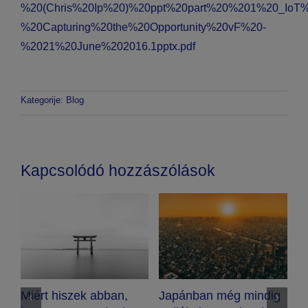
%20(Chris%20Ip%20)%20ppt%20part%20%201%20_IoT%
%20Capturing%20the%20Opportunity%20vF%20-
%2021%20June%202016.1pptx.pdf
Kategorije:
Blog
Kapcsolódó hozzászólások
ek abban,
Japánban még mindig