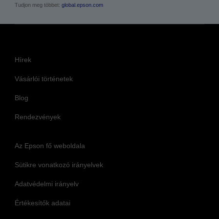
Tudjon meg többet:
global.epson.com
Hírek
Vásárlói történetek
Blog
Rendezvények
Az Epson fő weboldala
Sütikre vonatkozó irányelvek
Adatvédelmi irányelv
Értékesítők adatai
Az Epson elkötelezettsége az akadálymentesség mellett