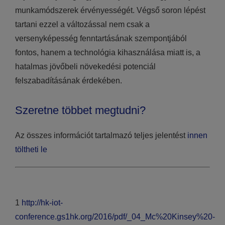
munkamódszerek érvényességét. Végső soron lépést
tartani ezzel a változással nem csak a
versenyképesség fenntartásának szempontjából
fontos, hanem a technológia kihasználása miatt is, a
hatalmas jövőbeli növekedési potenciál
felszabadításának érdekében.
Szeretne többet megtudni?
Az összes információt tartalmazó teljes jelentést
innen
töltheti le
1
http://hk-iot-
conference.gs1hk.org/2016/pdf/_04_Mc%20Kinsey%20-