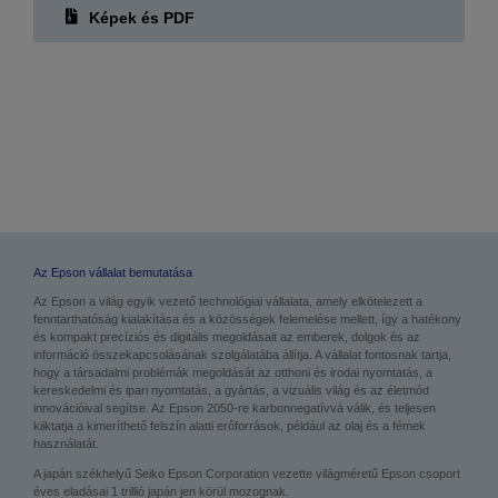
Képek és PDF
Az Epson vállalat bemutatása
Az Epson a világ egyik vezető technológiai vállalata, amely elkötelezett a
fenntarthatóság kialakítása és a közösségek felemelése mellett, így a hatékony
és kompakt precíziós és digitális megoldásait az emberek, dolgok és az
információ összekapcsolásának szolgálatába állítja. A vállalat fontosnak tartja,
hogy a társadalmi problémák megoldását az otthoni és irodai nyomtatás, a
kereskedelmi és ipari nyomtatás, a gyártás, a vizuális világ és az életmód
innovációival segítse. Az Epson 2050-re karbonnegatívvá válik, és teljesen
kiiktatja a kimeríthető felszín alatti erőforrások, például az olaj és a fémek
használatát.
A japán székhelyű Seiko Epson Corporation vezette világméretű Epson csoport
éves eladásai 1 trillió japán jen körül mozognak.