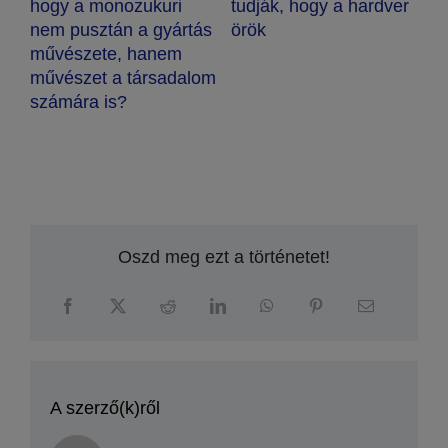
Az okos osztály
nozukuri
tudják, hogy a hardver
az élethosszig v
n a gyártás
örök
tanulásra fogják
, hanem
ösztönözni a diá
 társadalom
?
Oszd meg ezt a történetet!
A szerző(k)ről