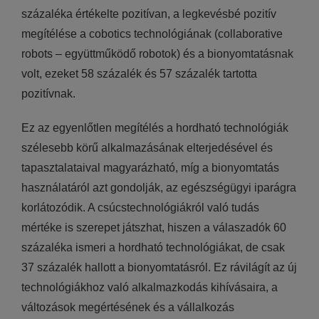
százaléka értékelte pozitívan, a legkevésbé pozitív
megítélése a cobotics technológiának (collaborative
robots – együttműködő robotok) és a bionyomtatásnak
volt, ezeket 58 százalék és 57 százalék tartotta
pozitívnak.
Ez az egyenlőtlen megítélés a hordható technológiák
szélesebb körű alkalmazásának elterjedésével és
tapasztalataival magyarázható, míg a bionyomtatás
használatáról azt gondolják, az egészségügyi iparágra
korlátozódik. A csúcstechnológiákról való tudás
mértéke is szerepet játszhat, hiszen a válaszadók 60
százaléka ismeri a hordható technológiákat, de csak
37 százalék hallott a bionyomtatásról. Ez rávilágít az új
technológiákhoz való alkalmazkodás kihívásaira, a
változások megértésének és a vállalkozás