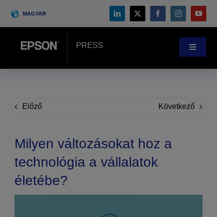
Skip
MAGYAR
to
content
PRESS
Toggle
Navigat
Hírek
Vásárlói történetek
Előző
Következő
Blog
Milyen változásokat hoz a
technológia a vállalatok
Rendezvények
életébe?
Search
for: