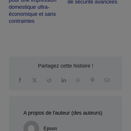
de sécurité avancées
E
domestique ultra-
u
g
économique et sans
d
contraintes
e
p
v
a
m
Partagez cette histoire !
A propos de l'auteur (des auteurs)
Epson