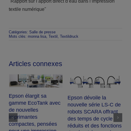
"Rapport sur l’apport direct d’eau dans l’impression
textile numérique"
Catégories:
Salle de presse
Mots clés:
monna lisa
,
Textil
,
Textildruck
Articles connexes
Epson élargit sa
Epson dévoile la
gamme EcoTank avec
nouvelle série LS-C de
de nouvelles
robots SCARA offrant
imprimantes
des temps de cycle
compactes, pensées
réduits et des fonctions
pour une impression