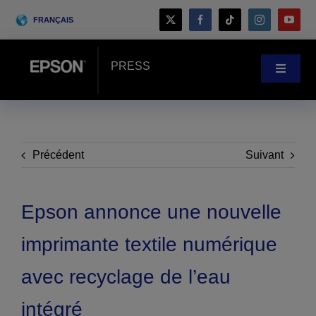
Skip
FRANÇAIS
to
content
PRESS
Toggle
Navigat
Salle de presse
Témoignages clients
Précédent
Suivant
Blog
Epson annonce une nouvelle
imprimante textile numérique
Évènements
avec recyclage de l’eau
Search
intégré
for: