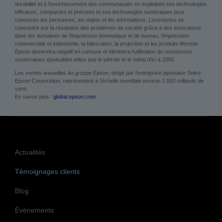
durabilité et à l’enrichissement des communautés en exploitant ses technologies
efficaces, compactes et précises et ses technologies numériques pour
connecter les personnes, les objets et les informations. L’entreprise se
concentre sur la résolution des problèmes de société grâce à des innovations
dans les domaines de l’impression domestique et de bureau, l’impression
commerciale et industrielle, la fabrication, la projection et les produits lifestyle.
Epson deviendra négatif en carbone et éliminera l’utilisation de ressources
souterraines épuisables telles que le pétrole et le métal d’ici à 2050.
Les ventes annuelles du groupe Epson, dirigé par l’entreprise japonaise Seiko
Epson Corporation, représentent à l’échelle mondiale environ 1 000 milliards de
yens.
En savoir plus :
global.epson.com
Actualités
Témoignages clients
Blog
Évènements