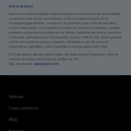
Acerca de Epson
Epson es un líder tecnológico global dedicado a la cocreación de sostenibilidad
y a generar valor en las comunidades en las que opera a través de su
tecnología digital eficiente, compacta y de precisión para conectar personas,
cosas e información. La compañía se centra en solucionar problemas sociales
mediante innovaciones en impresión de oficina, impresión doméstica, comercial
e industrial, automatización, comunicación visual y estilo de vida. Epson pasará
a tener una huella de carbono negativa y eliminará su uso de recursos
subterráneos agotables, como el petróleo o el metal, para el año 2050.
El Grupo Epson, liderado desde Japón por Seiko Epson Corporation, tiene un
volumen de ventas anual superior al billón de JPY.
Más información:
global.epson.com
Noticias
Casos prácticos
Blog
Eventos