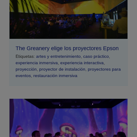
The Greanery elige los proyectores Epson
Etiquetas:
artes y entretenimiento
,
caso práctico
,
experiencia inmersiva
,
experiencia interactiva
,
proyección
,
proyector de instalación
,
proyectores para
eventos
,
restauración inmersiva