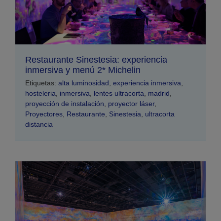
Restaurante Sinestesia: experiencia
inmersiva y menú 2* Michelin
Etiquetas:
alta luminosidad
,
experiencia inmersiva
,
hosteleria
,
inmersiva
,
lentes ultracorta
,
madrid
,
proyección de instalación
,
proyector láser
,
Proyectores
,
Restaurante
,
Sinestesia
,
ultracorta
distancia