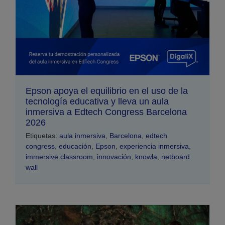
Epson apoya el equilibrio en el uso de la
tecnología educativa y lleva un aula
inmersiva a Edtech Congress Barcelona
2026
Etiquetas:
aula inmersiva
,
Barcelona
,
edtech
congress
,
educación
,
Epson
,
experiencia inmersiva
,
immersive classroom
,
innovación
,
knowla
,
netboard
wall