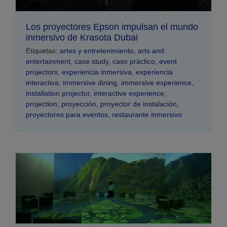
Los proyectores Epson impulsan el mundo
inmersivo de Krasota Dubai
Etiquetas:
artes y entretenimiento
,
arts and
entertainment
,
case study
,
caso práctico
,
event
projectors
,
experiencia inmersiva
,
experiencia
interactiva
,
immersive dining
,
immersive experience
,
installation projector
,
interactive experience
,
projection
,
proyección
,
proyector de instalación
,
proyectores para eventos
,
restaurante inmersivo