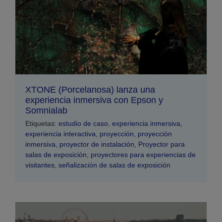
XTONE (Porcelanosa) lanza una
experiencia inmersiva con Epson y
Somnialab
Etiquetas:
estudio de caso
,
experiencia inmersiva
,
experiencia interactiva
,
proyección
,
proyección
inmersiva
,
proyector de instalación
,
Proyector para
salas de exposición
,
proyectores para experiencias de
visitantes
,
señalización de salas de exposición