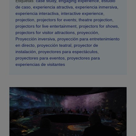
Etiquetas:
case study
,
engaging experience
,
estudio
de caso
,
experiencia atractiva
,
experiencia inmersiva
,
experiencia interactiva
,
interactive experience
,
projection
,
projectors for events; theatre projection
,
projectors for live entertainment
,
projectors for shows
,
projectors for visitor attractions
,
proyección
,
Proyección inversiva
,
proyección para entretenimiento
en directo
,
proyección teatral
,
proyector de
instalación
,
proyectores para espectáculos
,
proyectores para eventos
,
proyectores para
experiencias de visitantes