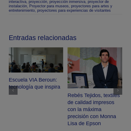
interactiva
,
proyección
,
proyección inmersiva
,
proyector de
instalación
,
Proyector para museos
,
proyectores para artes y
entretenimiento
,
proyectores para experiencias de visitantes
Entradas relacionadas
Escuela VIA Beroun:
tecnología que inspira
Rebés Tejidos, textiles
B
de calidad impresos
p
con la máxima
m
precisión con Monna
S
Lisa de Epson