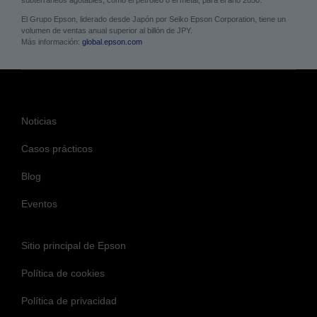
El Grupo Epson, liderado desde Japón por Seiko Epson Corporation, tiene un
volumen de ventas anual superior al billón de JPY.
Más información:
global.epson.com
Noticias
Casos prácticos
Blog
Eventos
Sitio principal de Epson
Política de cookies
Política de privacidad