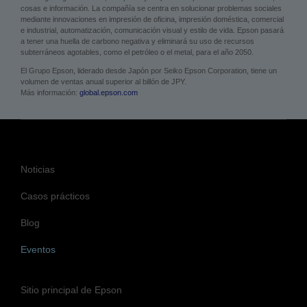
cosas e información. La compañía se centra en solucionar problemas sociales
mediante innovaciones en impresión de oficina, impresión doméstica, comercial
e industrial, automatización, comunicación visual y estilo de vida. Epson pasará
a tener una huella de carbono negativa y eliminará su uso de recursos
subterráneos agotables, como el petróleo o el metal, para el año 2050.
El Grupo Epson, liderado desde Japón por Seiko Epson Corporation, tiene un
volumen de ventas anual superior al billón de JPY.
Más información:
global.epson.com
Noticias
Casos prácticos
Blog
Eventos
Sitio principal de Epson