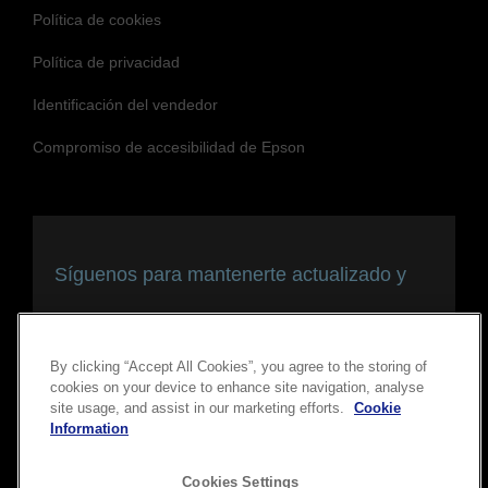
Blog
Eventos
Sitio principal de Epson
Política de cookies
Política de privacidad
Identificación del vendedor
Compromiso de accesibilidad de Epson
By clicking “Accept All Cookies”, you agree to the storing of
cookies on your device to enhance site navigation, analyse
site usage, and assist in our marketing efforts.
Cookie
Síguenos para mantenerte actualizado y
Information
conectado
Cookies Settings