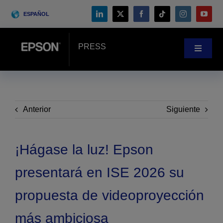
Skip
ESPAÑOL
to
content
PRESS
Toggle
Navigat
Noticias
Casos prácticos
Anterior
Siguiente
Blog
¡Hágase la luz! Epson
presentará en ISE 2026 su
Eventos
propuesta de videoproyección
Search
más ambiciosa
for: