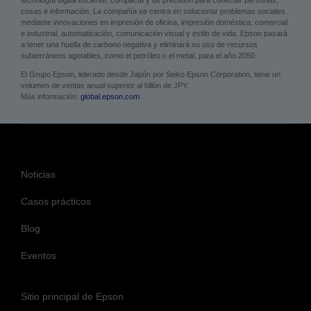
Acerca de Epson
Epson es un líder tecnológico global dedicado a la cocreación de sostenibilidad
y a generar valor en las comunidades en las que opera a través de su
tecnología digital eficiente, compacta y de precisión para conectar personas,
cosas e información. La compañía se centra en solucionar problemas sociales
mediante innovaciones en impresión de oficina, impresión doméstica, comercial
e industrial, automatización, comunicación visual y estilo de vida. Epson pasará
a tener una huella de carbono negativa y eliminará su uso de recursos
subterráneos agotables, como el petróleo o el metal, para el año 2050.
El Grupo Epson, liderado desde Japón por Seiko Epson Corporation, tiene un
volumen de ventas anual superior al billón de JPY.
Más información:
global.epson.com
Noticias
Casos prácticos