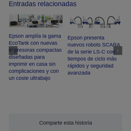
Entradas relacionadas
A
Epson amplía la gama
E
ColorWorks con la
S
nueva impresora de
Epson amplía su gama
p
etiquetas en color CW-
de impresoras para
s
D3800e
entorno profesional de
c
alto volumen de
c
impresión con un
nuevo modelo A3 en
color