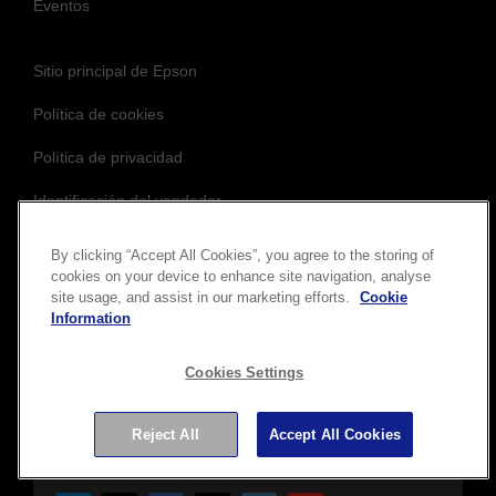
Eventos
Sitio principal de Epson
Política de cookies
Política de privacidad
Identificación del vendedor
Compromiso de accesibilidad de Epson
By clicking “Accept All Cookies”, you agree to the storing of
cookies on your device to enhance site navigation, analyse
site usage, and assist in our marketing efforts.
Cookie
Information
Síguenos para mantenerte actualizado y
Cookies Settings
conectado
Reject All
Accept All Cookies