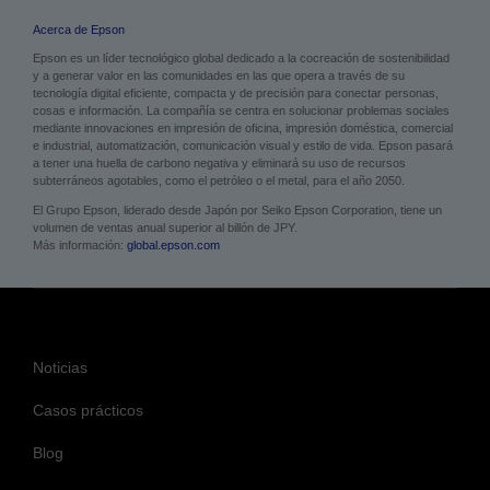
Acerca de Epson
Epson es un líder tecnológico global dedicado a la cocreación de sostenibilidad
y a generar valor en las comunidades en las que opera a través de su
tecnología digital eficiente, compacta y de precisión para conectar personas,
cosas e información. La compañía se centra en solucionar problemas sociales
mediante innovaciones en impresión de oficina, impresión doméstica, comercial
e industrial, automatización, comunicación visual y estilo de vida. Epson pasará
a tener una huella de carbono negativa y eliminará su uso de recursos
subterráneos agotables, como el petróleo o el metal, para el año 2050.
El Grupo Epson, liderado desde Japón por Seiko Epson Corporation, tiene un
volumen de ventas anual superior al billón de JPY.
Más información:
global.epson.com
Noticias
Casos prácticos
Blog