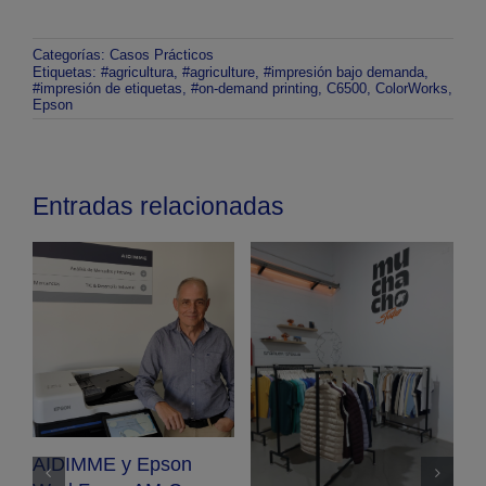
Categorías:
Casos Prácticos
Etiquetas:
#agricultura
,
#agriculture
,
#impresión bajo demanda
,
#impresión de etiquetas
,
#on-demand printing
,
C6500
,
ColorWorks
,
Epson
Entradas relacionadas
X
e
l
AIDIMME y Epson
i