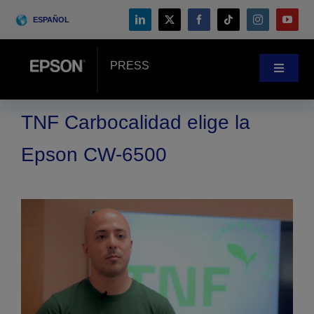
Skip
ESPAÑOL
to
content
PRESS
Toggle
Navigat
Noticias
TNF Carbocalidad elige la
Epson CW-6500
Casos prácticos
Blog
Eventos
Search
for: