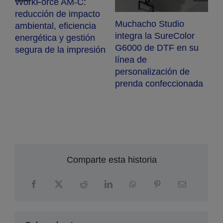
WorkForce AM-C:
S
reducción de impacto
Muchacho Studio
ambiental, eficiencia
ra
integra la SureColor
energética y gestión
G6000 de DTF en su
segura de la impresión
línea de
personalización de
prenda confeccionada
Comparte esta historia