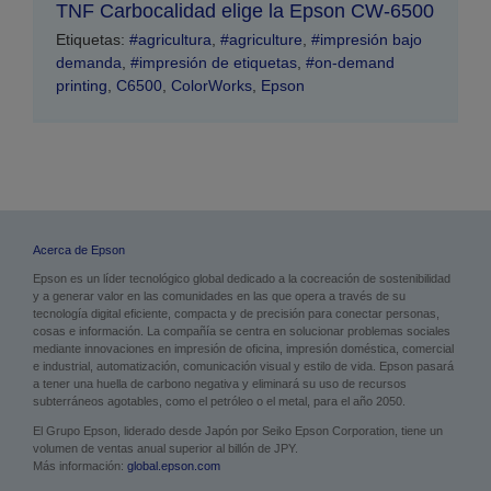
TNF Carbocalidad elige la Epson CW-6500
Etiquetas:
#agricultura
,
#agriculture
,
#impresión bajo
demanda
,
#impresión de etiquetas
,
#on-demand
printing
,
C6500
,
ColorWorks
,
Epson
Acerca de Epson
Epson es un líder tecnológico global dedicado a la cocreación de sostenibilidad
y a generar valor en las comunidades en las que opera a través de su
tecnología digital eficiente, compacta y de precisión para conectar personas,
cosas e información. La compañía se centra en solucionar problemas sociales
mediante innovaciones en impresión de oficina, impresión doméstica, comercial
e industrial, automatización, comunicación visual y estilo de vida. Epson pasará
a tener una huella de carbono negativa y eliminará su uso de recursos
subterráneos agotables, como el petróleo o el metal, para el año 2050.
El Grupo Epson, liderado desde Japón por Seiko Epson Corporation, tiene un
volumen de ventas anual superior al billón de JPY.
Más información:
global.epson.com