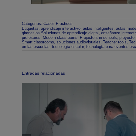
Categorías:
Casos Prácticos
Etiquetas:
aprendizaje interactivo
,
aulas inteligentes
,
aulas mode
gimnasios Soluciones de aprendizaje digital
,
enseñanza interacti
profesores
,
Modern classrooms
,
Projectors in schools
,
proyecto
Smart classrooms
,
soluciones audiovisuales
,
Teacher tools
,
Tec
en las escuelas
,
tecnología escolar
,
tecnología para eventos esc
Entradas relacionadas