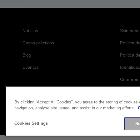
Noticias
Sitio prin
Casos prácticos
Política d
Blog
Política d
Eventos
Identifica
Compromis
By clicking “Accept All Cookies”, you agree to the storing of cookies
navigation, analyse site usage, and assist in our marketing efforts.
C
Co
Cookies Settings
Re