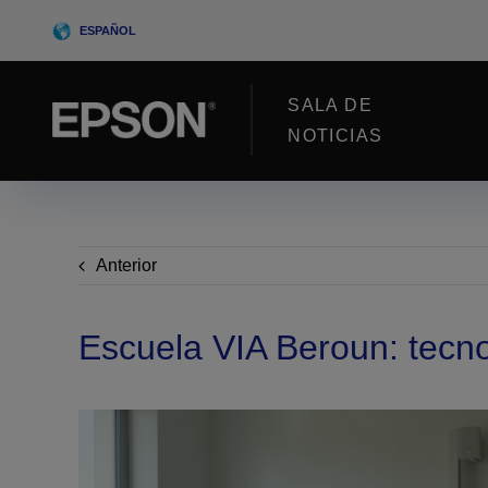
Skip
ESPAÑOL
to
content
SALA DE
NOTICIAS
Anterior
Escuela VIA Beroun: tecno