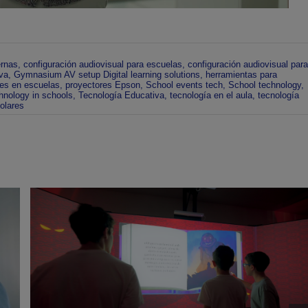
rnas
,
configuración audiovisual para escuelas
,
configuración audiovisual para
va
,
Gymnasium AV setup Digital learning solutions
,
herramientas para
res en escuelas
,
proyectores Epson
,
School events tech
,
School technology
,
hnology in schools
,
Tecnología Educativa
,
tecnología en el aula
,
tecnología
olares