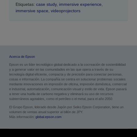
Etiquetas:
case study
,
immersive experience
,
immersive space
,
videoprojectors
Acerca de Epson
Epson es un líder tecnológico global dedicado a la cocreación de sostenibilidad
y a generar valor en las comunidades en las que opera a través de su
tecnología digital eficiente, compacta y de precisión para conectar personas,
cosas e información. La compañía se centra en solucionar problemas sociales
mediante innovaciones en impresión de oficina, impresión doméstica, comercial
e industrial, automatización, comunicación visual y estilo de vida. Epson pasará
a tener una huella de carbono negativa y eliminará su uso de recursos
subterráneos agotables, como el petróleo o el metal, para el año 2050.
El Grupo Epson, liderado desde Japón por Seiko Epson Corporation, tiene un
volumen de ventas anual superior al billón de JPY.
Más información:
global.epson.com