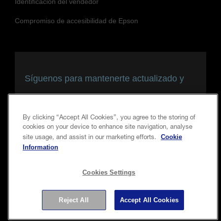
Identificación del vendedor
Compromiso de accesibilidad de Epson
Síguenos para mantenerte actualizado y
conectado
By clicking “Accept All Cookies”, you agree to the storing of
cookies on your device to enhance site navigation, analyse
Cookie
site usage, and assist in our marketing efforts.
Information
Cookies Settings
Reject All
Accept All Cookies
Copyright © 2026 Seiko Epson Corporation. Todos los
derechos reservados.