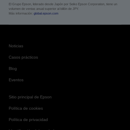
El Grupo Epson, liderado desde Japón por Seiko Epson Corporation, tiene un
volumen de ventas anual superior al billón de JPY.
Más información:
global.epson.com
Noticias
Casos prácticos
Blog
Eventos
Sitio principal de Epson
Política de cookies
Política de privacidad