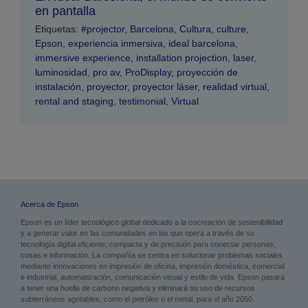
en pantalla
Etiquetas:
#projector
,
Barcelona
,
Cultura
,
culture
,
Epson
,
experiencia inmersiva
,
ideal barcelona
,
immersive experience
,
installation projection
,
laser
,
luminosidad
,
pro av
,
ProDisplay
,
proyección de
instalación
,
proyector
,
proyector láser
,
realidad virtual
,
rental and staging
,
testimonial
,
Virtual
Acerca de Epson
Epson es un líder tecnológico global dedicado a la cocreación de sostenibilidad
y a generar valor en las comunidades en las que opera a través de su
tecnología digital eficiente, compacta y de precisión para conectar personas,
cosas e información. La compañía se centra en solucionar problemas sociales
mediante innovaciones en impresión de oficina, impresión doméstica, comercial
e industrial, automatización, comunicación visual y estilo de vida. Epson pasará
a tener una huella de carbono negativa y eliminará su uso de recursos
subterráneos agotables, como el petróleo o el metal, para el año 2050.