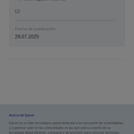
Fecha de publicación:
29.07.2025
Acerca de Epson
Epson es un líder tecnológico global dedicado a la cocreación de sostenibilidad
y a generar valor en las comunidades en las que opera a través de su
tecnología digital eficiente, compacta y de precisión para conectar personas,