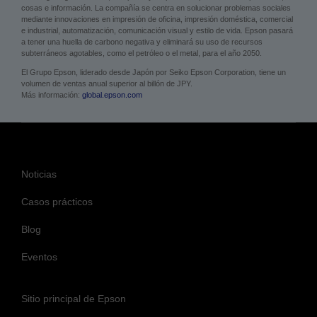
cosas e información. La compañía se centra en solucionar problemas sociales
mediante innovaciones en impresión de oficina, impresión doméstica, comercial
e industrial, automatización, comunicación visual y estilo de vida. Epson pasará
a tener una huella de carbono negativa y eliminará su uso de recursos
subterráneos agotables, como el petróleo o el metal, para el año 2050.
El Grupo Epson, liderado desde Japón por Seiko Epson Corporation, tiene un
volumen de ventas anual superior al billón de JPY.
Más información:
global.epson.com
Noticias
Casos prácticos
Blog
Eventos
Sitio principal de Epson