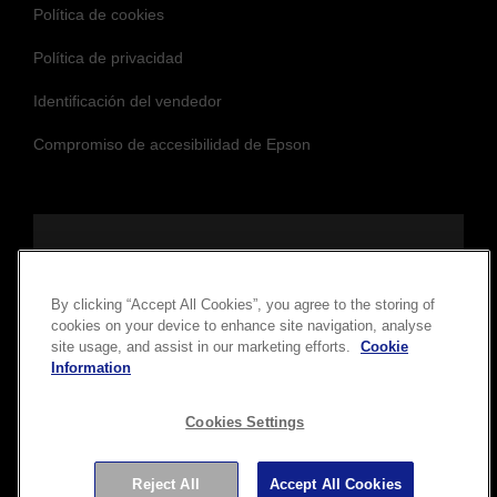
Política de cookies
Política de privacidad
Identificación del vendedor
Compromiso de accesibilidad de Epson
Síguenos para mantenerte actualizado y
By clicking “Accept All Cookies”, you agree to the storing of
conectado
cookies on your device to enhance site navigation, analyse
site usage, and assist in our marketing efforts.
Cookie
Information
Cookies Settings
Reject All
Accept All Cookies