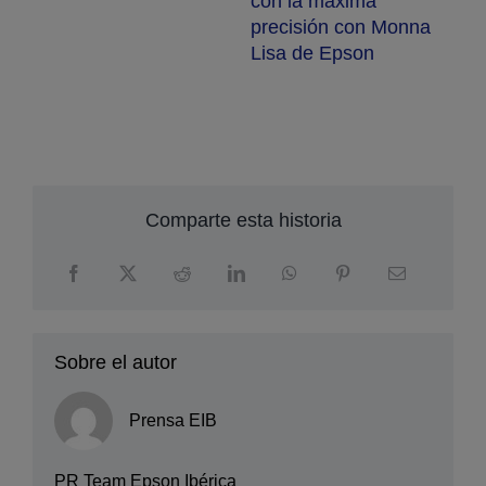
con la máxima
m
precisión con Monna
S
Lisa de Epson
Comparte esta historia
Sobre el autor
Prensa EIB
PR Team Epson Ibérica