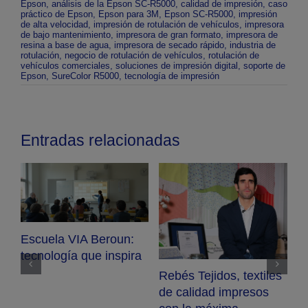
Epson
,
análisis de la Epson SC-R5000
,
calidad de impresión
,
caso
práctico de Epson
,
Epson para 3M
,
Epson SC-R5000
,
impresión
de alta velocidad
,
impresión de rotulación de vehículos
,
impresora
de bajo mantenimiento
,
impresora de gran formato
,
impresora de
resina a base de agua
,
impresora de secado rápido
,
industria de
rotulación
,
negocio de rotulación de vehículos
,
rotulación de
vehículos comerciales
,
soluciones de impresión digital
,
soporte de
Epson
,
SureColor R5000
,
tecnología de impresión
Entradas relacionadas
Escuela VIA Beroun:
tecnología que inspira
Rebés Tejidos, textiles
B
de calidad impresos
p