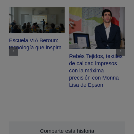
Escuela VIA Beroun:
tecnología que inspira
Rebés Tejidos, textiles
B
de calidad impresos
p
con la máxima
m
precisión con Monna
S
Lisa de Epson
Comparte esta historia