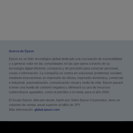
Acerca de Epson
Epson es un líder tecnológico global dedicado a la cocreación de sostenibilidad
y a generar valor en las comunidades en las que opera a través de su
tecnología digital eficiente, compacta y de precisión para conectar personas,
cosas e información. La compañía se centra en solucionar problemas sociales
mediante innovaciones en impresión de oficina, impresión doméstica, comercial
e industrial, automatización, comunicación visual y estilo de vida. Epson pasará
a tener una huella de carbono negativa y eliminará su uso de recursos
subterráneos agotables, como el petróleo o el metal, para el año 2050.
El Grupo Epson, liderado desde Japón por Seiko Epson Corporation, tiene un
volumen de ventas anual superior al billón de JPY.
Más información:
global.epson.com