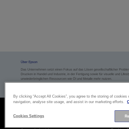
Über Epson
Das Unternehmen setzt einen Fokus auf das Lösen gesellschaftlicher Probl
Drucken in Handel und Industrie, in der Fertigung sowie für visuelle und Li
unwiederbringlichen Ressourcen wie Öl und Metalle mehr nutzen.
Weitere Informationen:
corporate.epson/en
By clicking “Accept All Cookies”, you agree to the storing of cookies
navigation, analyse site usage, and assist in our marketing efforts.
C
Cookies Settings
Re
Pressebereich
Hauptweb