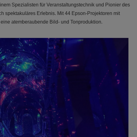
inem Spezialisten für Veranstaltungstechnik und Pionier des
ch spektakuläres Erlebnis. Mit 44 Epson-Projektoren mit
eine atemberaubende Bild- und Tonproduktion.