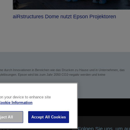
aiRstructures Dome nutzt Epson Projektoren
eme durch Innovationen in Bereichen wie das Drucken zu Hause und in Unternehmen, das
festylelösungen. Epson wird bis zum Jahr 2050 CO2-negativ werden und keine
 on your device to enhance site
ookie Information
ject All
Accept All Cookies
site von Epson
Folgen Sie uns, um au