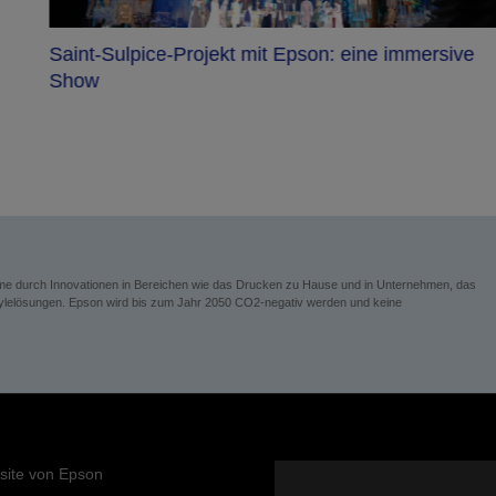
Saint-Sulpice-Projekt mit Epson: eine immersive
Show
eme durch Innovationen in Bereichen wie das Drucken zu Hause und in Unternehmen, das
festylelösungen. Epson wird bis zum Jahr 2050 CO2-negativ werden und keine
site von Epson