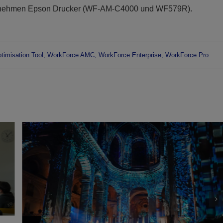
ternehmen Epson Drucker (WF-AM-C4000 und WF579R).
timisation Tool
,
WorkForce AMC
,
WorkForce Enterprise
,
WorkForce Pro