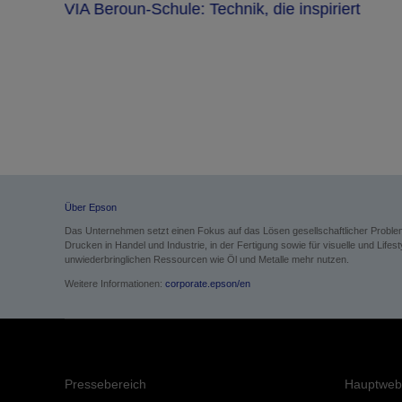
VIA Beroun-Schule: Technik, die inspiriert
m
ebbar
Über Epson
Das Unternehmen setzt einen Fokus auf das Lösen gesellschaftlicher Probl
Drucken in Handel und Industrie, in der Fertigung sowie für visuelle und Li
unwiederbringlichen Ressourcen wie Öl und Metalle mehr nutzen.
Weitere Informationen:
corporate.epson/en
Pressebereich
Hauptweb