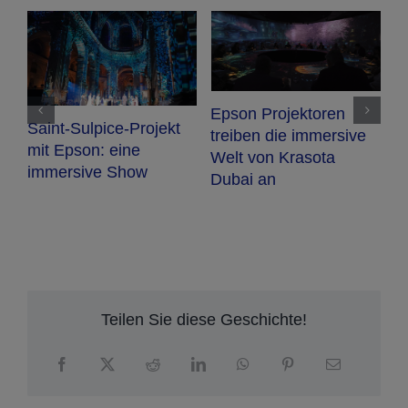
Epson Projektoren
Saint-Sulpice-Projekt
treiben die immersive
mit Epson: eine
R
Welt von Krasota
immersive Show
R
Dubai an
i
D
Teilen Sie diese Geschichte!