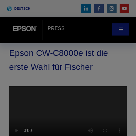
Skip
DEUTSCH
to
content
PRESS
Toggle
Navigat
Pressebereich
Epson CW-C8000e ist die
erste Wahl für Fischer
Anwenderberichte
Blog
Messen & Events
Search
for: