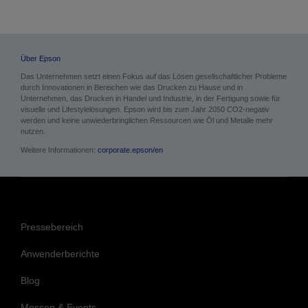
Über Epson
Das Unternehmen setzt einen Fokus auf das Lösen gesellschaftlicher Probleme
durch Innovationen in Bereichen wie das Drucken zu Hause und in
Unternehmen, das Drucken in Handel und Industrie, in der Fertigung sowie für
visuelle und Lifestylelösungen. Epson wird bis zum Jahr 2050 CO2-negativ
werden und keine unwiederbringlichen Ressourcen wie Öl und Metalle mehr
nutzen.
Weitere Informationen:
corporate.epson/en
Pressebereich
Anwenderberichte
Blog
Messen & Events