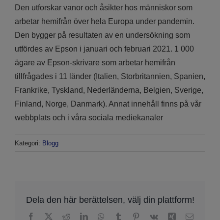
Den utforskar vanor och åsikter hos människor som
arbetar hemifrån över hela Europa under pandemin.
Den bygger på resultaten av en undersökning som
utfördes av Epson i januari och februari 2021. 1 000
ägare av Epson-skrivare som arbetar hemifrån
tillfrågades i 11 länder (Italien, Storbritannien, Spanien,
Frankrike, Tyskland, Nederländerna, Belgien, Sverige,
Finland, Norge, Danmark). Annat innehåll finns på vår
webbplats och i våra sociala mediekanaler
Kategori:
Blogg
Dela den här berättelsen, välj din plattform!
Facebook
X
Reddit
LinkedIn
WhatsApp
Tumblr
Pinterest
Vk
Xing
Email