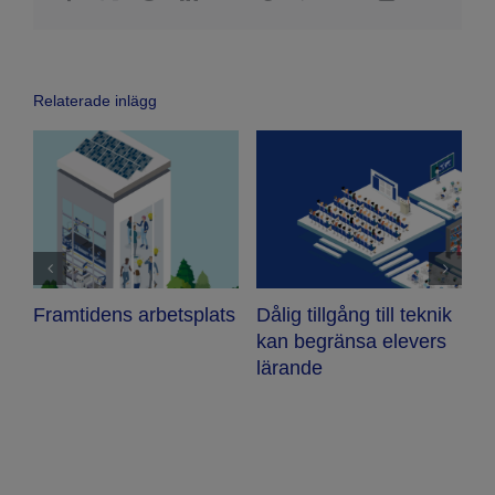
Relaterade inlägg
t
Framtidens arbetsplats
Dålig tillgång till teknik
kan begränsa elevers
E
lärande
h
k
u