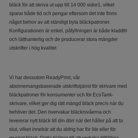
bläck för att skriva ut upp till 14 000 sidor1, vilket
sparar både tid och pengar eftersom det inte finns
något behov av att ständigt byta bläckpatroner.
Konfigurationen är enkel, påfyllningen är både kladdfri
och lätthanterlig och de producerar stora mängder
utskrifter i hög kvalitet
Vi har dessutom ReadyPrint, vår
abonnemangsbaserade utskriftstjänst för skrivare med
bläckpatroner för konsumenter och för EcoTank-
skrivare, vilket ger dig rätt mängd bläck precis när du
behöver det. Den övervakar bläcknivåerna och
levererar nytt bläck till din dörr när det håller på att ta
slut, vilket innebär att du aldrig har för lite eller för
mycket bläck. Detta hjälper till att undvika tillfälliga