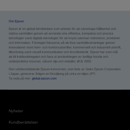
Om Epson
Epson är en global teknikledare som arbetar för att sam­skapa hållbarhet och
stärka samhällen genom att använda sina effektiva, kompakta och precisa
teknologier samt digitala teknologier för att knyta samman människor, produkter
och information. Företaget fokuserar på att lösa samhällsutmaningar genom
innovationer inom hem- och kontorsutskrifter, kommersiell och industriell utskrift,
tillverkning samt visuell kommunikation och livsstilsteknik. Epson har som mål
att bli koldioxidnegativt och fasa ut användningen av ändliga fossila och
underjordiska resurser, såsom olja och metaller, till år 2050.
Den världsomfattande Epson-koncernen, som leds av Seiko Epson Corporation
i Japan, genererar årligen en försäljning på cirka en biljon JPY.
Ta reda på mer:
global.epson.com
Nyheter
Kundberättelser