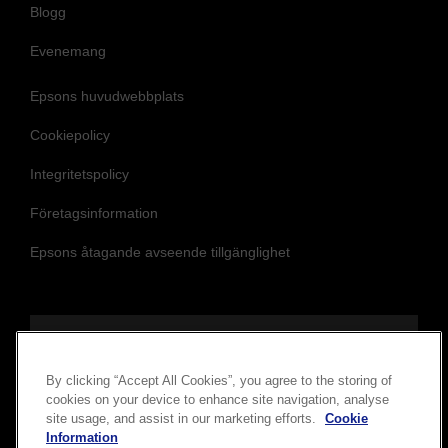
Blogg
Evenemang
Epsons huvudwebbplats
Cookiepolicy
Integritetspolicy
Företagsinformation
Epsons åtagande avseende tillgänglighet
Följ oss för att hålla dig uppdaterad
By clicking “Accept All Cookies”, you agree to the storing of
cookies on your device to enhance site navigation, analyse
site usage, and assist in our marketing efforts.
Cookie
Information