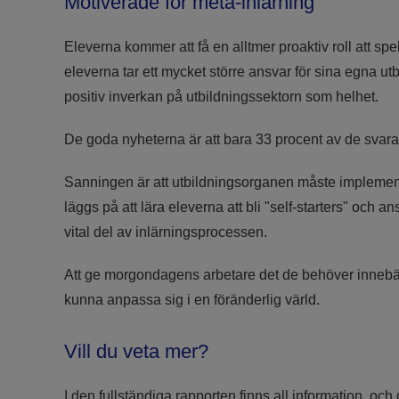
Motiverade för meta-inlärning
Eleverna kommer att få en alltmer proaktiv roll att s
eleverna tar ett mycket större ansvar för sina egna utb
positiv inverkan på utbildningssektorn som helhet.
De goda nyheterna är att bara 33 procent av de svara
Sanningen är att utbildningsorganen måste implementer
läggs på att lära eleverna att bli "self-starters" och 
vital del av inlärningsprocessen.
Att ge morgondagens arbetare det de behöver innebär a
kunna anpassa sig i en föränderlig värld.
Vill du veta mer?
I den fullständiga rapporten finns all information, oc