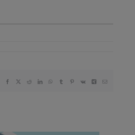
Facebook
X
Reddit
LinkedIn
WhatsApp
Tumblr
Pinterest
Vk
Xing
Email