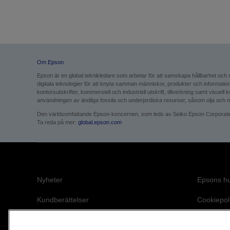
Om Epson
Epson är en global teknikledare som arbetar för att sam­skapa hållbarhet och
digitala teknologier för att knyta samman människor, produkter och informat
kontorsutskrifter, kommersiell och industriell utskrift, tillverkning samt visuel
användningen av ändliga fossila och underjordiska resurser, såsom olja och meta
Den världsomfattande Epson-koncernen, som leds av Seiko Epson Corporation i
Ta reda på mer:
global.epson.com
Nyheter
Epsons h
Kundberättelser
Cookiepol
Blogg
Integritet