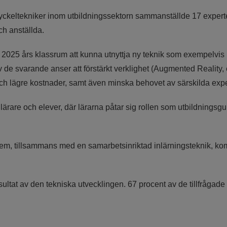
yckeltekniker inom utbildningssektorn sammanställde 17 experte
ch anställda.
 års klassrum att kunna utnyttja ny teknik som exempelvis inte
 av de svarande anser att förstärkt verklighet (Augmented Reality,
och lägre kostnader, samt även minska behovet av särskilda ex
rare och elever, där lärarna påtar sig rollen som utbildningsguid
stem, tillsammans med en samarbetsinriktad inlärningsteknik, ko
sultat av den tekniska utvecklingen. 67 procent av de tillfråga