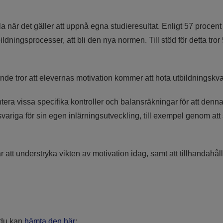
pela när det gäller att uppnå egna studieresultat. Enligt 57 pro
ildningsprocesser, att bli den nya normen. Till stöd för detta tro
nde tror att elevernas motivation kommer att hota utbildningskv
a vissa specifika kontroller och balansräkningar för att denna k
ansvariga för sin egen inlärningsutveckling, till exempel genom at
tt understryka vikten av motivation idag, samt att tillhandahåll
h du kan
hämta den här
: