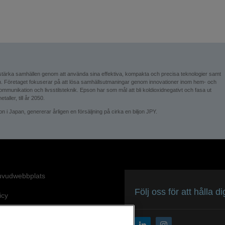
 stärka samhällen genom att använda sina effektiva, kompakta och precisa teknologier samt
ion. Företaget fokuserar på att lösa samhällsutmaningar genom innovationer inom hem- och
l kommunikation och livsstilsteknik. Epson har som mål att bli koldioxidnegativt och fasa ut
ller, till år 2050.
 Japan, genererar årligen en försäljning på cirka en biljon JPY.
uvudwebbplats
Följ oss för att hålla 
icy
spolicy