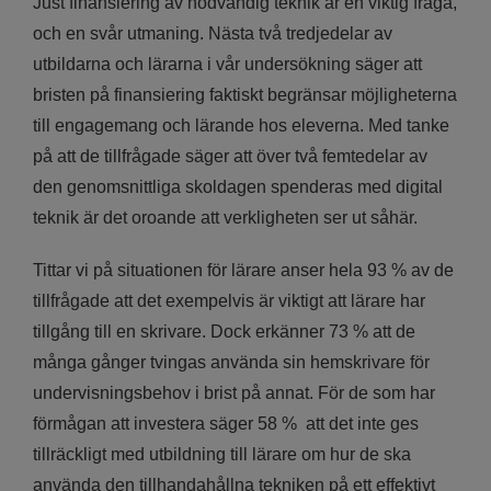
Just finansiering av nödvändig teknik är en viktig fråga,
och en svår utmaning. Nästa två tredjedelar av
utbildarna och lärarna i vår undersökning säger att
bristen på finansiering faktiskt begränsar möjligheterna
till engagemang och lärande hos eleverna. Med tanke
på att de tillfrågade säger att över två femtedelar av
den genomsnittliga skoldagen spenderas med digital
teknik är det oroande att verkligheten ser ut såhär.
Tittar vi på situationen för lärare anser hela 93 % av de
tillfrågade att det exempelvis är viktigt att lärare har
tillgång till en skrivare. Dock erkänner 73 % att de
många gånger tvingas använda sin hemskrivare för
undervisningsbehov i brist på annat. För de som har
förmågan att investera säger 58 % att det inte ges
tillräckligt med utbildning till lärare om hur de ska
använda den tillhandahållna tekniken på ett effektivt