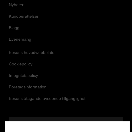
Nyheter
Kundberättelser
Blogg
Evenemang
Epsons huvudwebbplats
Cookiepolicy
Integritetspolicy
Företagsinformation
Epsons åtagande avseende tillgänglighet