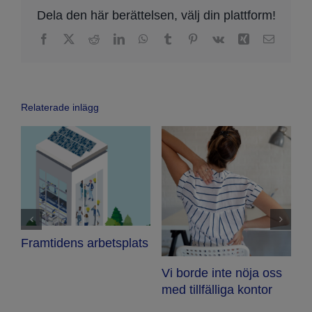
Dela den här berättelsen, välj din plattform!
Facebook
X
Reddit
LinkedIn
WhatsApp
Tumblr
Pinterest
Vk
Xing
Email
Relaterade inlägg
t
Framtidens arbetsplats
Vi borde inte nöja oss
E
med tillfälliga kontor
h
k