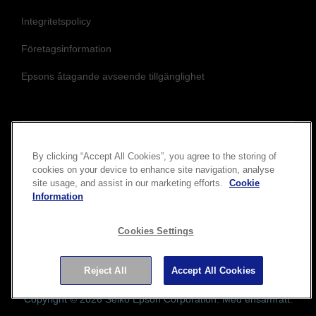
Integritetspolicy
Företagsinformation
Epsons åtagande avseende tillgänglighet
By clicking “Accept All Cookies”, you agree to the storing of
Följ oss för att hålla dig uppdaterad
cookies on your device to enhance site navigation, analyse
site usage, and assist in our marketing efforts.
Cookie
Information
Cookies Settings
Reject All
Accept All Cookies
Copyright © 2026 Seiko Epson Corporation. Med ensamrätt.