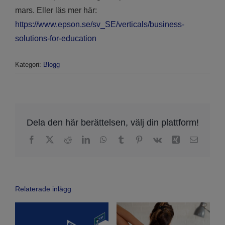
mars. Eller läs mer här:
https://www.epson.se/sv_SE/verticals/business-
solutions-for-education
Kategori:
Blogg
Dela den här berättelsen, välj din plattform!
Facebook
X
Reddit
LinkedIn
WhatsApp
Tumblr
Pinterest
Vk
Xing
Email
Relaterade inlägg