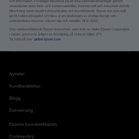
och information. Företaget fokuserar på att lösa samhällsutmaningar genom
innovationer inom hem- och kontorsutskrifter, kommersiell och industriell utskrift,
tillverkning samt visuell kommunikation och livsstilsteknik. Epson har som mål
att bli koldioxidnegativt och fasa ut användningen av ändliga fossila och
underjordiska resurser, såsom olja och metaller, till år 2050.
Den världsomfattande Epson-koncernen, som leds av Seiko Epson Corporation
i Japan, genererar årligen en försäljning på cirka en biljon JPY.
Ta reda på mer:
global.epson.com
Nyheter
Kundberättelser
Blogg
Evenemang
Epsons huvudwebbplats
Cookiepolicy