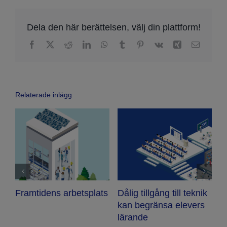
Dela den här berättelsen, välj din plattform!
Facebook
X
Reddit
LinkedIn
WhatsApp
Tumblr
Pinterest
Vk
Xing
Email
Relaterade inlägg
k
A
s
t
Vi borde inte nöja oss
En blandning av arbete
fö