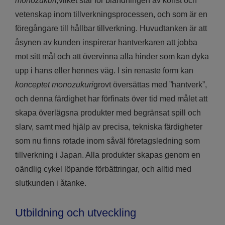
monozukuri,
vilket står för blandningen av konst och
vetenskap inom tillverkningsprocessen, och som är en
föregångare till hållbar tillverkning. Huvudtanken är att
åsynen av kunden inspirerar hantverkaren att jobba
mot sitt mål och att övervinna alla hinder som kan dyka
upp i hans eller hennes väg. I sin renaste form kan
konceptet monozukuri
grovt översättas med ”hantverk”,
och denna färdighet har förfinats över tid med målet att
skapa överlägsna produkter med begränsat spill och
slarv, samt med hjälp av precisa, tekniska färdigheter
som nu finns rotade inom såväl företagsledning som
tillverkning i Japan. Alla produkter skapas genom en
oändlig cykel löpande förbättringar, och alltid med
slutkunden i åtanke.
Utbildning och utveckling