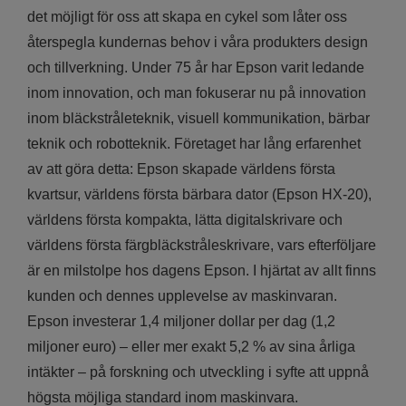
det möjligt för oss att skapa en cykel som låter oss
återspegla kundernas behov i våra produkters design
och tillverkning. Under 75 år har Epson varit ledande
inom innovation, och man fokuserar nu på innovation
inom bläckstråleteknik, visuell kommunikation, bärbar
teknik och robotteknik. Företaget har lång erfarenhet
av att göra detta: Epson skapade världens första
kvartsur, världens första bärbara dator (Epson HX-20),
världens första kompakta, lätta digitalskrivare och
världens första färgbläckstråleskrivare, vars efterföljare
är en milstolpe hos dagens Epson. I hjärtat av allt finns
kunden och dennes upplevelse av maskinvaran.
Epson investerar 1,4 miljoner dollar per dag (1,2
miljoner euro) – eller mer exakt 5,2 % av sina årliga
intäkter – på forskning och utveckling i syfte att uppnå
högsta möjliga standard inom maskinvara.