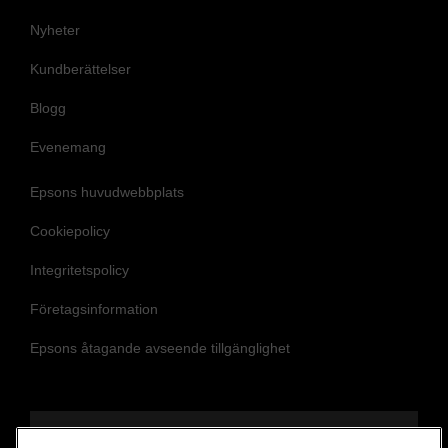
Nyheter
Kundberättelser
Blogg
Evenemang
Epsons huvudwebbplats
Cookiepolicy
Integritetspolicy
Företagsinformation
Epsons åtagande avseende tillgänglighet