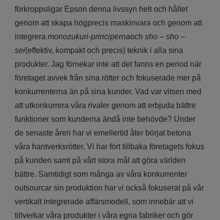
förkroppsligar Epson denna livssyn helt och hållet
genom att skapa högprecis maskinvara och genom att
integrera
monozukuri-principerna
och
sho
–
sho
–
sei
(effektiv, kompakt och precis) teknik i alla sina
produkter. Jag förnekar inte att det fanns en period när
företaget avvek från sina rötter och fokuserade mer på
konkurrenterna än på sina kunder. Vad var vitsen med
att utkonkurrera våra rivaler genom att erbjuda bättre
funktioner som kunderna ändå inte behövde? Under
de senaste åren har vi emellertid åter börjat betona
våra hantverksrötter. Vi har fört tillbaka företagets fokus
på kunden samt på vårt stora mål att göra världen
bättre. Samtidigt som många av våra konkurrenter
outsourcar sin produktion har vi också fokuserat på vår
vertikalt integrerade affärsmodell, som innebär att vi
tillverkar våra produkter i våra egna fabriker och gör