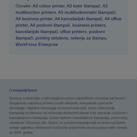
Oznake:
A3 colour printer
,
A3 kolor štampač
,
A3
multifunction printers
,
A3 multifunkcionalni štampači
,
A4 business printer
,
A4 kancelarijski štampač
,
A4 office
printer
,
A4 poslovni štampač
,
business printers
,
kancelarijski štampači
,
office printers
,
poslovni
štampači
,
printing solutions
,
rešenja za štampu
,
WorkForce Enterprise
O kompaniji Epson
Epson je svetski lider u tehnologiji posvećen zajedničkom stvaranju održivosti i
obogaćenju zajednica pomoću svojih efikasnih, kompaktnih i preciznih
tehnologija i digitalnih tehnologija za povezivanje ljudi, stvari i informacija.
Kompanija se fokusira na rešavanje društvenih pitanja kroz inovacije u kućnom i
kancelarijskom štampanju, komercijalnom i industrijskom štampanju, proizvodnji,
vizuelnom i životnom stilu. Epson će postati kompanija koja ne proizvodi štetne
emisije ugljenika i eliminisaće korišćenje podzemnih resursa poput nafte i metala
do 2050. godine.