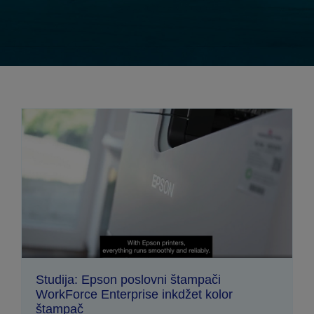
Studija: Epson poslovni štampači
WorkForce Enterprise inkdžet kolor
štampač