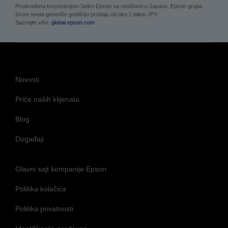
Predvođena korporacijom Seiko Epson sa sedištem u Japanu, Epson grupa
širom sveta generiše godišnju prodaju od oko 1 bilion JPY.
Saznajte više:
global.epson.com
Novosti
Priče naših klijenata
Blog
Događaji
Glavni sajt kompanije Epson
Politika kolačića
Politika privatnosti