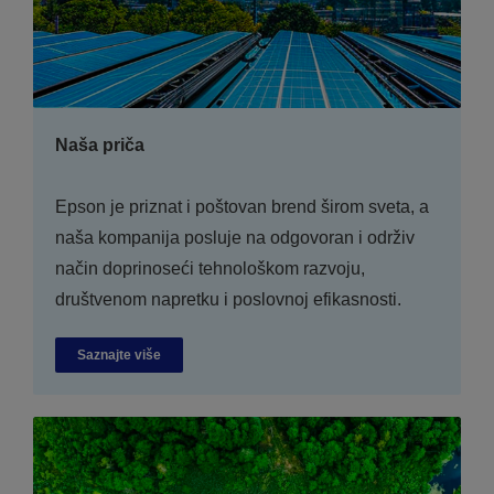
Naša priča
Epson je priznat i poštovan brend širom sveta, a
naša kompanija posluje na odgovoran i održiv
način doprinoseći tehnološkom razvoju,
društvenom napretku i poslovnoj efikasnosti.
Saznajte više