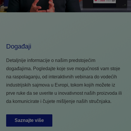
Događaji
Detaljnije informacije o našim predstojećim
događajima. Pogledajte koje sve mogućnosti vam stoje
na raspolaganju, od interaktivnih vebinara do vodećih
industrijskih sajmova u Evropi, tokom kojih možete iz
prve ruke da se uverite u inovativnost naših proizvoda ili
da komunicirate i čujete mišljenje naših stručnjaka.
Saznajte više