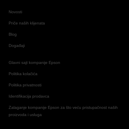
Novosti
Priče naših klijenata
Blog
Događaji
Glavni sajt kompanije Epson
Politika kolačića
Politika privatnosti
Identifikacija prodavca
Zalaganje kompanije Epson za što veću pristupačnost naših
proizvoda i usluga