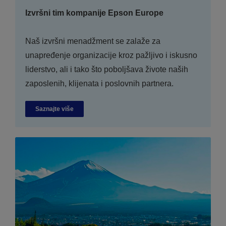
Izvršni tim kompanije Epson Europe
Naš izvršni menadžment se zalaže za
unapređenje organizacije kroz pažljivo i iskusno
liderstvo, ali i tako što poboljšava živote naših
zaposlenih, klijenata i poslovnih partnera.
Saznajte više