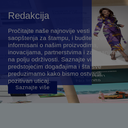
Redakcija
Pročitajte naše najnovije vesti i
saopštenja za štampu, i budite uvek
informisani o našim proizvodima,
inovacijama, partnerstvima i zalaganjima
na polju održivosti. Saznajte više o
predstojećim događajima i šta sve
preduzimamo kako bismo ostvarili
pozitivan uticaj.
Saznajte više