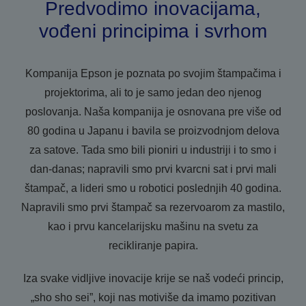
Predvodimo inovacijama,
vođeni principima i svrhom
Kompanija Epson je poznata po svojim štampačima i
projektorima, ali to je samo jedan deo njenog
poslovanja. Naša kompanija je osnovana pre više od
80 godina u Japanu i bavila se proizvodnjom delova
za satove. Tada smo bili pioniri u industriji i to smo i
dan-danas; napravili smo prvi kvarcni sat i prvi mali
štampač, a lideri smo u robotici poslednjih 40 godina.
Napravili smo prvi štampač sa rezervoarom za mastilo,
kao i prvu kancelarijsku mašinu na svetu za
recikliranje papira.
Iza svake vidljive inovacije krije se naš vodeći princip,
„sho sho sei”, koji nas motiviše da imamo pozitivan