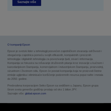
Saznajte više
O kompaniji Epson
Epson je svetski lider u tehnologiji posvećen zajedničkom stvaranju održivosti i
obogaćenju zajednica pomoću svojih efikasnih, kompaktnih i preciznih
tehnologija i digitalnih tehnologija za povezivanje ljudi, stvari i informacija.
Kompanija se fokusira na rešavanje društvenih pitanja kroz inovacije u kućnom i
kancelarijskom štampanju, komercijalnom i industrijskom štampanju, proizvodnji,
vizuelnom i životnom stilu. Epson će postati kompanija koja ne proizvodi štetne
emisije ugljenika i eliminisaće korišćenje podzemnih resursa poput nafte i metala
do 2050. godine.
Predvođena korporacijom Seiko Epson sa sedištem u Japanu, Epson grupa
širom sveta generiše godišnju prodaju od oko 1 bilion JPY.
Saznajte više:
global.epson.com