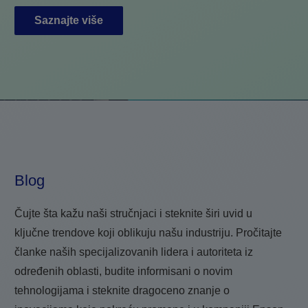
Saznajte više
Blog
Čujte šta kažu naši stručnjaci i steknite širi uvid u
ključne trendove koji oblikuju našu industriju. Pročitajte
članke naših specijalizovanih lidera i autoriteta iz
određenih oblasti, budite informisani o novim
tehnologijama i steknite dragoceno znanje o