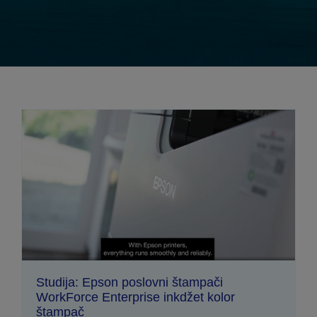
Studija: Epson poslovni štampači
WorkForce Enterprise inkdžet kolor
štampač