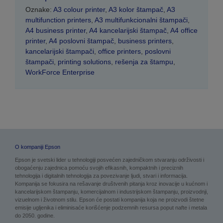
Oznake:
A3 colour printer
,
A3 kolor štampač
,
A3
multifunction printers
,
A3 multifunkcionalni štampači
,
A4 business printer
,
A4 kancelarijski štampač
,
A4 office
printer
,
A4 poslovni štampač
,
business printers
,
kancelarijski štampači
,
office printers
,
poslovni
štampači
,
printing solutions
,
rešenja za štampu
,
WorkForce Enterprise
O kompaniji Epson
Epson je svetski lider u tehnologiji posvećen zajedničkom stvaranju održivosti i
obogaćenju zajednica pomoću svojih efikasnih, kompaktnih i preciznih
tehnologija i digitalnih tehnologija za povezivanje ljudi, stvari i informacija.
Kompanija se fokusira na rešavanje društvenih pitanja kroz inovacije u kućnom i
kancelarijskom štampanju, komercijalnom i industrijskom štampanju, proizvodnji,
vizuelnom i životnom stilu. Epson će postati kompanija koja ne proizvodi štetne
emisije ugljenika i eliminisaće korišćenje podzemnih resursa poput nafte i metala
do 2050. godine.