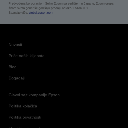
Predvođena korporacijom Seiko Epson sa sedištem u Japanu, Epson grupa
širom sveta generiše godišnju prodaju od oko 1 bilion JPY.
Saznajte više:
global.epson.com
Novosti
Priče naših klijenata
Blog
Događaji
Glavni sajt kompanije Epson
Politika kolačića
Politika privatnosti