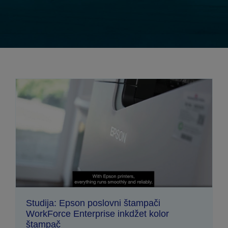
Studija: Epson poslovni štampači
WorkForce Enterprise inkdžet kolor
štampač