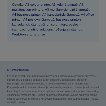
Oznake:
A3 colour printer
,
A3 kolor štampač
,
A3
multifunction printers
,
A3 multifunkcionalni štampači
,
A4 business printer
,
A4 kancelarijski štampač
,
A4 office
printer
,
A4 poslovni štampač
,
business printers
,
kancelarijski štampači
,
office printers
,
poslovni
štampači
,
printing solutions
,
rešenja za štampu
,
WorkForce Enterprise
O kompaniji Epson
Epson je svetski lider u tehnologiji posvećen zajedničkom stvaranju održivosti i
obogaćenju zajednica pomoću svojih efikasnih, kompaktnih i preciznih
tehnologija i digitalnih tehnologija za povezivanje ljudi, stvari i informacija.
Kompanija se fokusira na rešavanje društvenih pitanja kroz inovacije u kućnom i
kancelarijskom štampanju, komercijalnom i industrijskom štampanju, proizvodnji,
vizuelnom i životnom stilu. Epson će postati kompanija koja ne proizvodi štetne
emisije ugljenika i eliminisaće korišćenje podzemnih resursa poput nafte i metala
do 2050. godine.