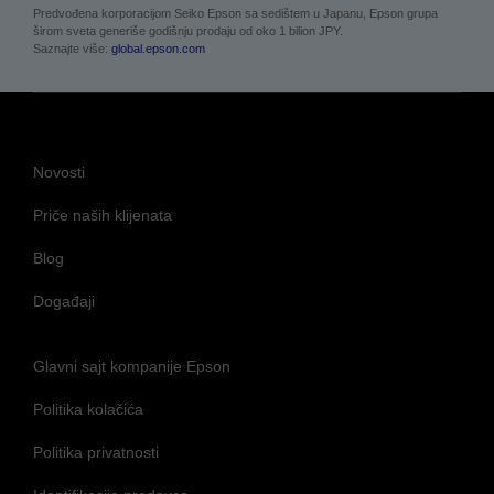
Predvođena korporacijom Seiko Epson sa sedištem u Japanu, Epson grupa
širom sveta generiše godišnju prodaju od oko 1 bilion JPY.
Saznajte više:
global.epson.com
Novosti
Priče naših klijenata
Blog
Događaji
Glavni sajt kompanije Epson
Politika kolačića
Politika privatnosti