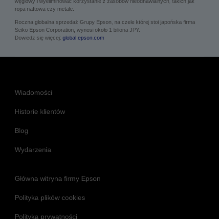
węglowy i wyeliminować korzystanie z zasobów nieodnawialnych, takich jak
ropa naftowa czy metale.
Roczna globalna sprzedaż Grupy Epson, na czele której stoi japońska firma
Seiko Epson Corporation, wynosi około 1 biliona JPY.
Dowiedz się więcej:
global.epson.com
Wiadomości
Historie klientów
Blog
Wydarzenia
Główna witryna firmy Epson
Polityka plików cookies
Polityka prywatności