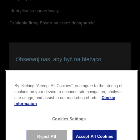
Identyfikacja sprzedawcy
Działania firmy Epson na rzecz dostępności
Obserwuj nas, aby być na bieżąco
i pozostawać w kontakcie
By clicking “Accept All Cookies”, you agree to the storing of
cookies on your device to enhance site navigation, analyse
site usage, and assist in our marketing efforts.
Cookie
Information
Cookies Settings
Copyright © 2026 Seiko Epson Corporation. Wszelkie prawa
Reject All
Accept All Cookies