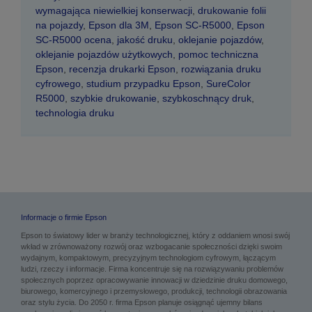
wymagająca niewielkiej konserwacji
,
drukowanie folii
na pojazdy
,
Epson dla 3M
,
Epson SC-R5000
,
Epson
SC-R5000 ocena
,
jakość druku
,
oklejanie pojazdów
,
oklejanie pojazdów użytkowych
,
pomoc techniczna
Epson
,
recenzja drukarki Epson
,
rozwiązania druku
cyfrowego
,
studium przypadku Epson
,
SureColor
R5000
,
szybkie drukowanie
,
szybkoschnący druk
,
technologia druku
Informacje o firmie Epson
Epson to światowy lider w branży technologicznej, który z oddaniem wnosi swój
wkład w zrównoważony rozwój oraz wzbogacanie społeczności dzięki swoim
wydajnym, kompaktowym, precyzyjnym technologiom cyfrowym, łączącym
ludzi, rzeczy i informacje. Firma koncentruje się na rozwiązywaniu problemów
społecznych poprzez opracowywanie innowacji w dziedzinie druku domowego,
biurowego, komercyjnego i przemysłowego, produkcji, technologii obrazowania
oraz stylu życia. Do 2050 r. firma Epson planuje osiągnąć ujemny bilans