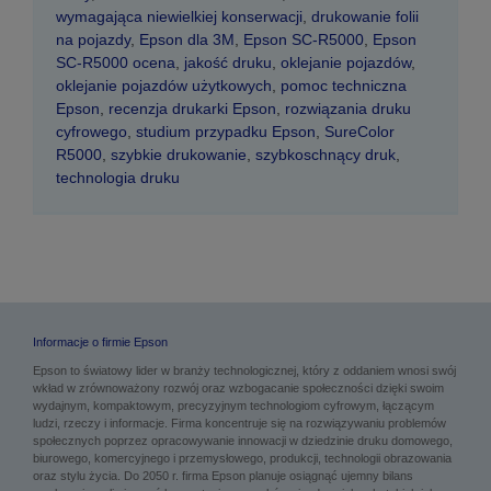
wymagająca niewielkiej konserwacji
,
drukowanie folii
na pojazdy
,
Epson dla 3M
,
Epson SC-R5000
,
Epson
SC-R5000 ocena
,
jakość druku
,
oklejanie pojazdów
,
oklejanie pojazdów użytkowych
,
pomoc techniczna
Epson
,
recenzja drukarki Epson
,
rozwiązania druku
cyfrowego
,
studium przypadku Epson
,
SureColor
R5000
,
szybkie drukowanie
,
szybkoschnący druk
,
technologia druku
Informacje o firmie Epson
Epson to światowy lider w branży technologicznej, który z oddaniem wnosi swój
wkład w zrównoważony rozwój oraz wzbogacanie społeczności dzięki swoim
wydajnym, kompaktowym, precyzyjnym technologiom cyfrowym, łączącym
ludzi, rzeczy i informacje. Firma koncentruje się na rozwiązywaniu problemów
społecznych poprzez opracowywanie innowacji w dziedzinie druku domowego,
biurowego, komercyjnego i przemysłowego, produkcji, technologii obrazowania
oraz stylu życia. Do 2050 r. firma Epson planuje osiągnąć ujemny bilans