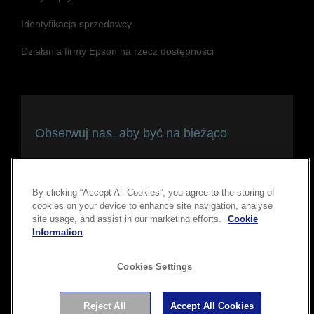
Identyfikacja sprzedawcy
Działania firmy Epson na rzecz dostępności
Obserwuj nas, aby być na bieżąco
i pozostawać w kontakcie
By clicking “Accept All Cookies”, you agree to the storing of
cookies on your device to enhance site navigation, analyse
site usage, and assist in our marketing efforts.
Cookie
Information
Cookies Settings
Copyright © 2026 Seiko Epson Corporation. Wszelkie prawa
Reject All
Accept All Cookies