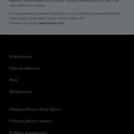
węglowy i wyeliminować korzystanie z zasobów nieodnawialnych, takich jak
ropa naftowa czy metale.
Roczna globalna sprzedaż Grupy Epson, na czele której stoi japońska firma
Seiko Epson Corporation, wynosi około 1 biliona JPY.
Dowiedz się więcej:
global.epson.com
Wiadomości
Historie klientów
Blog
Wydarzenia
Główna witryna firmy Epson
Polityka plików cookies
Polityka prywatności