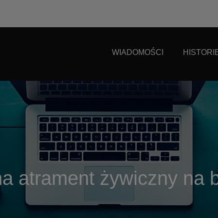
WIADOMOŚCI
HISTORI
na atrament żywiczny na 