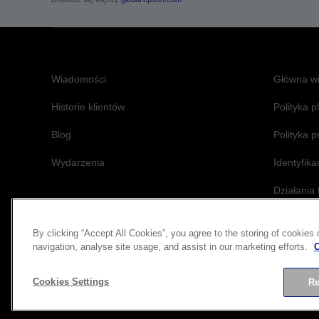
Wiadomości
Główna wi
Historie klientów
Polityka p
Blog
Polityka p
Wydarzenia
Identyfik
Działania
dostępnoś
By clicking “Accept All Cookies”, you agree to the storing of cookies
navigation, analyse site usage, and assist in our marketing efforts.
C
Cookies Settings
Re
C