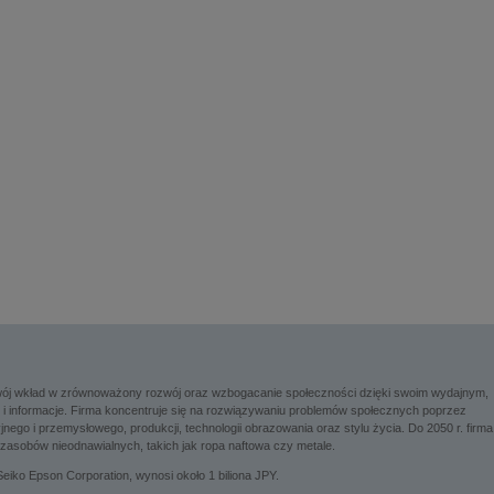
 swój wkład w zrównoważony rozwój oraz wzbogacanie społeczności dzięki swoim wydajnym,
 informacje. Firma koncentruje się na rozwiązywaniu problemów społecznych poprzez
go i przemysłowego, produkcji, technologii obrazowania oraz stylu życia. Do 2050 r. firma
zasobów nieodnawialnych, takich jak ropa naftowa czy metale.
eiko Epson Corporation, wynosi około 1 biliona JPY.