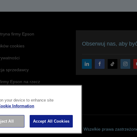
tryna firmy Epson
Obserwuj nas, aby być
lików cookies
rywatności
acja sprzedawcy
 firmy Epson na rzecz
ci
 on your device to enhance site
ookie Information
ject All
Accept All Cookies
opyright © 2026 Seiko Epson Corporation. Wszelkie prawa zastrzeżon