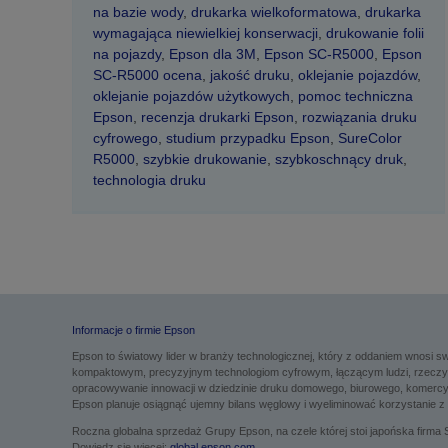
na bazie wody
,
drukarka wielkoformatowa
,
drukarka
wymagająca niewielkiej konserwacji
,
drukowanie folii
na pojazdy
,
Epson dla 3M
,
Epson SC-R5000
,
Epson
SC-R5000 ocena
,
jakość druku
,
oklejanie pojazdów
,
oklejanie pojazdów użytkowych
,
pomoc techniczna
Epson
,
recenzja drukarki Epson
,
rozwiązania druku
cyfrowego
,
studium przypadku Epson
,
SureColor
R5000
,
szybkie drukowanie
,
szybkoschnący druk
,
technologia druku
Informacje o firmie Epson
Epson to światowy lider w branży technologicznej, który z oddaniem wnosi
kompaktowym, precyzyjnym technologiom cyfrowym, łączącym ludzi, rzeczy i
opracowywanie innowacji w dziedzinie druku domowego, biurowego, komercyjne
Epson planuje osiągnąć ujemny bilans węglowy i wyeliminować korzystanie z 
Roczna globalna sprzedaż Grupy Epson, na czele której stoi japońska firma S
Dowiedz się więcej:
global.epson.com