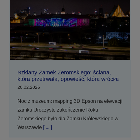
Szklany Zamek Żeromskiego: ściana,
która przetrwała, opowieść, która wróciła
20.02.2026
Noc z muzeum: mapping 3D Epson na elewacji
zamku Uroczyste zakończenie Roku
Żeromskiego było dla Zamku Królewskiego w
Warszawie
[ ... ]