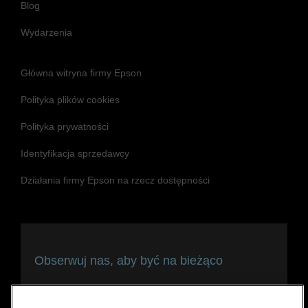
Blog
Wydarzenia
Główna witryna firmy Epson
Polityka plików cookies
Polityka prywatności
Identyfikacja sprzedawcy
Działania firmy Epson na rzecz dostępności
Obserwuj nas, aby być na bieżąco
i pozostawać w kontakcie