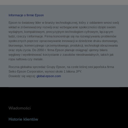
Informacje o firmie Epson
Epson to światowy lider w branży technologicznej, który z oddaniem wnosi swój
wkład w zrównoważony rozwój oraz wzbogacanie społeczności dzięki swoim
wydajnym, kompaktowym, precyzyjnym technologiom cyfrowym, łączącym
ludzi, rzeczy i informacje. Firma koncentruje się na rozwiązywaniu problemów
społecznych poprzez opracowywanie innowacji w dziedzinie druku domowego,
biurowego, komercyjnego i przemysłowego, produkcji, technologii obrazowania
oraz stylu życia. Do 2050 r. firma Epson planuje osiągnąć ujemny bilans
węglowy i wyeliminować korzystanie z zasobów nieodnawialnych, takich jak
ropa naftowa czy metale.
Roczna globalna sprzedaż Grupy Epson, na czele której stoi japońska firma
Seiko Epson Corporation, wynosi około 1 biliona JPY.
Dowiedz się więcej:
global.epson.com
Wiadomości
Historie klientów