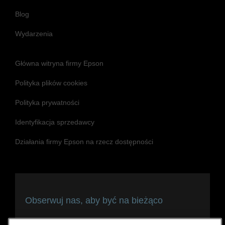
Blog
Wydarzenia
Główna witryna firmy Epson
Polityka plików cookies
Polityka prywatności
Identyfikacja sprzedawcy
Działania firmy Epson na rzecz dostępności
Obserwuj nas, aby być na bieżąco
i pozostawać w kontakcie