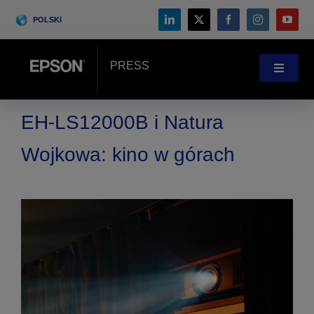
Skip
POLSKI
to
content
PRESS
Toggle
Navigat
Wiadomości
EH-LS12000B i Natura
Wojkowa: kino w górach
Historie klientów
Blog
Wydarzenia
Search
for: