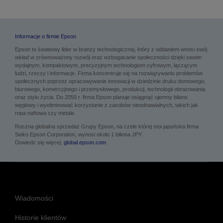
Informacje o firmie Epson
Epson to światowy lider w branży technologicznej, który z oddaniem wnosi swój
wkład w zrównoważony rozwój oraz wzbogacanie społeczności dzięki swoim
wydajnym, kompaktowym, precyzyjnym technologiom cyfrowym, łączącym
ludzi, rzeczy i informacje. Firma koncentruje się na rozwiązywaniu problemów
społecznych poprzez opracowywanie innowacji w dziedzinie druku domowego,
biurowego, komercyjnego i przemysłowego, produkcji, technologii obrazowania
oraz stylu życia. Do 2050 r. firma Epson planuje osiągnąć ujemny bilans
węglowy i wyeliminować korzystanie z zasobów nieodnawialnych, takich jak
ropa naftowa czy metale.
Roczna globalna sprzedaż Grupy Epson, na czele której stoi japońska firma
Seiko Epson Corporation, wynosi około 1 biliona JPY.
Dowiedz się więcej:
global.epson.com
Wiadomości
Historie klientów