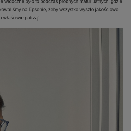
ie widoczne było to podczas próbnych matur ustnych, gdzie
ukowaliśmy na Epsonie, żeby wszystko wyszło jakościowo
o właściwie patrzą”.