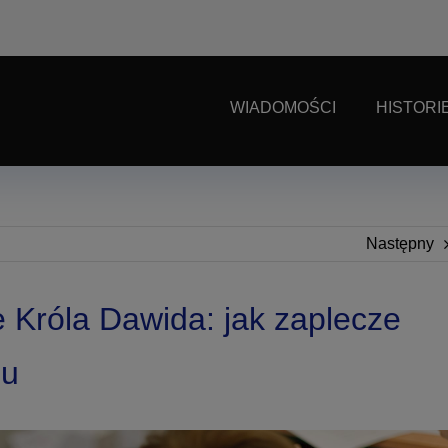
WIADOMOŚCI
HISTORI
Następny
róla Dawida: jak zaplecze
iu