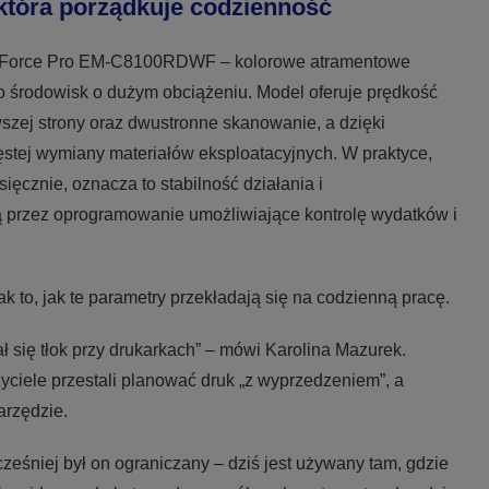
tóra porządkuje codzienność
rkForce Pro EM-C8100RDWF – kolorowe atramentowe
o środowisk o dużym obciążeniu. Model oferuje prędkość
wszej strony oraz dwustronne skanowanie, a dzięki
stej wymiany materiałów eksploatacyjnych. W praktyce,
ęcznie, oznacza to stabilność działania i
 przez oprogramowanie umożliwiające kontrolę wydatków i
k to, jak te parametry przekładają się na codzienną pracę.
 się tłok przy drukarkach” – mówi Karolina Mazurek.
yciele przestali planować druk „z wyprzedzeniem”, a
arzędzie.
eśniej był on ograniczany – dziś jest używany tam, gdzie