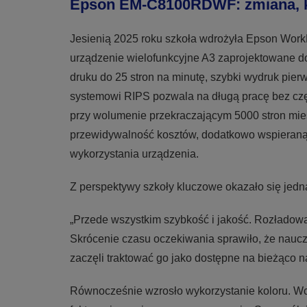
Epson EM-C8100RDWF: zmiana, k
Jesienią 2025 roku szkoła wdrożyła Epson Wo
urządzenie wielofunkcyjne A3 zaprojektowane d
druku do 25 stron na minutę, szybki wydruk pier
systemowi RIPS pozwala na długą pracę bez czę
przy wolumenie przekraczającym 5000 stron miesi
przewidywalność kosztów, dodatkowo wspieraną
wykorzystania urządzenia.
Z perspektywy szkoły kluczowe okazało się jedna
„Przede wszystkim szybkość i jakość. Rozładował
Skrócenie czasu oczekiwania sprawiło, że naucz
zaczęli traktować go jako dostępne na bieżąco n
Równocześnie wzrosło wykorzystanie koloru. Wcz