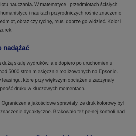
miotu nauczania. W matematyce i przedmiotach ścisłych
W humanistyce i naukach przyrodniczych rośnie znaczenie
edmiot, obraz czy rycinę, musi dobrze go widzieć. Kolor i
zurek.
e nadążać
 dużą skalę wydruków, ale dopiero po uruchomieniu
onad 5000 stron miesięcznie realizowanych na Epsonie.
 leasingu, które przy większym obciążeniu zaczynały
stępność druku w kluczowych momentach.
 Ograniczenia jakościowe sprawiały, że druk kolorowy był
 znaczenie dydaktyczne. Brakowało też pełnej kontroli nad