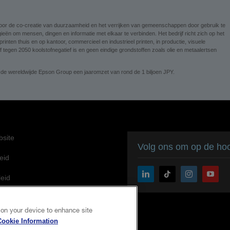
n voor de co-creatie van duurzaamheid en het verrijken van gemeenschappen door gebruik te
ieën om mensen, dingen en informatie met elkaar te verbinden. Het bedrijf richt zich op het
nten thuis en op kantoor, commercieel en industrieel printen, in productie, visuele
tegen 2050 koolstofnegatief is en geen eindige grondstoffen zoals olie en metaalertsen
 de wereldwijde Epson Group een jaaromzet van rond de 1 biljoen JPY.
site
Volg ons om op de hoog
eid
leid
formatie
 on your device to enhance site
ding van Epson aan
Cookie Information