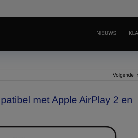
NIEUWS
KL
Volgende
atibel met Apple AirPlay 2 en