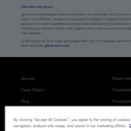
Informatie over Epson
Epson is een wereldwijde leider op het gebied van technologie en zet zich i
maken van efficiënte, compacte en precisietechnologieën en digitale technolog
oplossen van maatschappelijke problemen door innovaties op het gebied van pri
vormgeving en lifestyle. Epson heeft stappen ondernomen waarmee het bedrijf 
meer gebruikt.
Onder leiding van de in Japan gevestigde Seiko Epson Corporation genereert
Meer informatie:
global.epson.com
Nieuws
Epson web
Case Study’s
Cookiebel
Blog
Privacybe
Events
Bedrijfsin
By clicking “Accept All Cookies”, you agree to the storing of cookies
De toewij
navigation, analyse site usage, and assist in our marketing efforts.