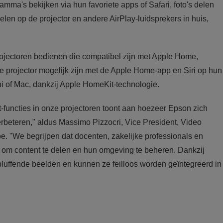
mma's bekijken via hun favoriete apps of Safari, foto's delen
len op de projector en andere AirPlay-luidsprekers in huis,
ojectoren bedienen die compatibel zijn met Apple Home,
de projector mogelijk zijn met de Apple Home-app en Siri op hun
of Mac, dankzij Apple HomeKit-technologie.
-functies in onze projectoren toont aan hoezeer Epson zich
erbeteren," aldus Massimo Pizzocri, Vice President, Video
e. "We begrijpen dat docenten, zakelijke professionals en
 om content te delen en hun omgeving te beheren. Dankzij
luffende beelden en kunnen ze feilloos worden geïntegreerd in