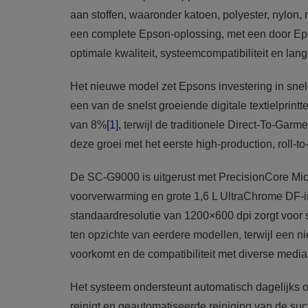
aan stoffen, waaronder katoen, polyester, nylon,
een complete Epson-oplossing, met een door Epso
optimale kwaliteit, systeemcompatibiliteit en la
Het nieuwe model zet Epsons investering in snel
een van de snelst groeiende digitale textielprin
van 8%
[1]
, terwijl de traditionele Direct-To-Ga
deze groei met het eerste high-production, roll-
De SC-G9000 is uitgerust met PrecisionCore Mi
voorverwarming en grote 1,6 L UltraChrome DF-i
standaardresolutie van 1200×600 dpi zorgt voor 
ten opzichte van eerdere modellen, terwijl een
voorkomt en de compatibiliteit met diverse media
Het systeem ondersteunt automatisch dagelijks o
reinigt en geautomatiseerde reiniging van de suc