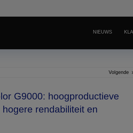
NIEUWS
KL
Volgende
lor G9000: hoogproductieve
 hogere rendabiliteit en