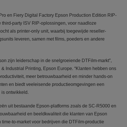
ro en Fiery Digital Factory Epson Production Edition RIP-
 third-party ISV RIP-oplossingen, voor naadloze
ht als printer-only unit, waarbij toegewijde reseller-
gsunits leveren, samen met films, poeders en andere
on zijn leiderschap in de snelgroeiende DTFilm-markt”,
& Industrial Printing, Epson Europe. “Klanten hebben ons
roductiviteit, meer betrouwbaarheid en minder hands-on
nten en biedt veeleisende productieomgevingen een
is ontwikkeld.
eën uit bestaande Epson-platforms zoals de SC-R5000 en
ouwbaarheid en beeldkwaliteit die klanten van Epson
 time-to-market voor bedrijven die DTFilm-productie