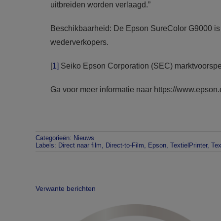
uitbreiden worden verlaagd.”
Beschikbaarheid: De Epson SureColor G9000 is 
wederverkopers.
[
1]
Seiko Epson Corporation (SEC) marktvoorspel
Ga voor meer informatie naar https://www.epso
Categorieën:
Nieuws
Labels:
Direct naar film
,
Direct-to-Film
,
Epson
,
TextielPrinter
,
Tex
Verwante berichten