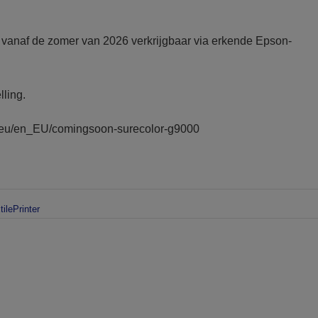
vanaf de zomer van 2026 verkrijgbaar via erkende Epson-
ling.
n.eu/en_EU/comingsoon-surecolor-g9000
tilePrinter