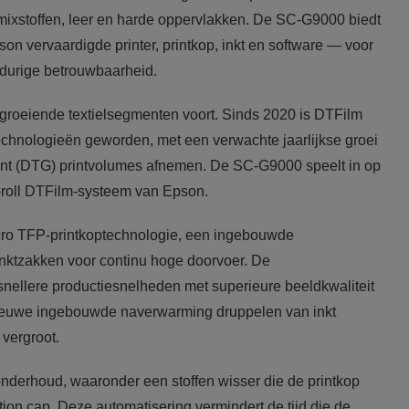
 mixstoffen, leer en harde oppervlakken. De SC-G9000 biedt
n vervaardigde printer, printkop, inkt en software — voor
ngdurige betrouwbaarheid.
groeiende textielsegmenten voort. Sinds 2020 is DTFilm
ttechnologieën geworden, met een verwachte jaarlijkse groei
rment (DTG) printvolumes afnemen. De SC-G9000 speelt in op
to-roll DTFilm-systeem van Epson.
cro TFP-printkoptechnologie, een ingebouwde
nktzakken voor continu hoge doorvoer. De
snellere productiesnelheden met superieure beeldkwaliteit
 nieuwe ingebouwde naverwarming druppelen van inkt
 vergroot.
nderhoud, waaronder een stoffen wisser die de printkop
tion cap. Deze automatisering vermindert de tijd die de