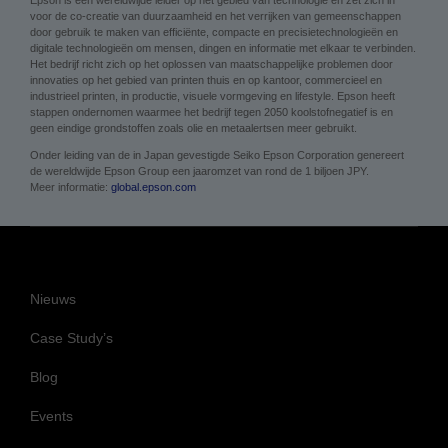
Epson is een wereldwijde leider op het gebied van technologie en zet zich in
voor de co-creatie van duurzaamheid en het verrijken van gemeenschappen
door gebruik te maken van efficiënte, compacte en precisietechnologieën en
digitale technologieën om mensen, dingen en informatie met elkaar te verbinden.
Het bedrijf richt zich op het oplossen van maatschappelijke problemen door
innovaties op het gebied van printen thuis en op kantoor, commercieel en
industrieel printen, in productie, visuele vormgeving en lifestyle. Epson heeft
stappen ondernomen waarmee het bedrijf tegen 2050 koolstofnegatief is en
geen eindige grondstoffen zoals olie en metaalertsen meer gebruikt.
Onder leiding van de in Japan gevestigde Seiko Epson Corporation genereert
de wereldwijde Epson Group een jaaromzet van rond de 1 biljoen JPY.
Meer informatie:
global.epson.com
Nieuws
Case Study’s
Blog
Events