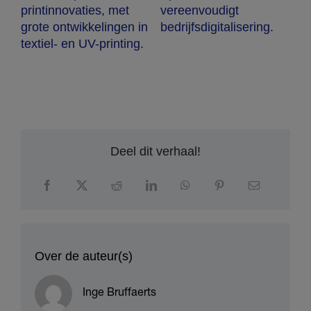
t
vereenvoudigt
printen.
en in
bedrijfsdigitalisering.
ing.
Deel dit verhaal!
Over de auteur(s)
Inge Bruffaerts