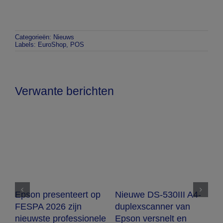
Categorieën:
Nieuws
Labels:
EuroShop
,
POS
Verwante berichten
 op
Nieuwe DS-530III A4-
Epson presenteert de
duplexscanner van
SC-V4000: een A1+
onele
Epson versnelt en
flatbedprinter voor UV-