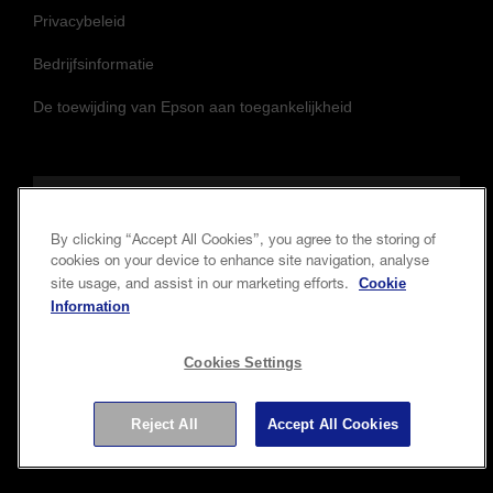
Privacybeleid
Bedrijfsinformatie
De toewijding van Epson aan toegankelijkheid
Volg ons om op de hoogte te blijven
By clicking “Accept All Cookies”, you agree to the storing of
cookies on your device to enhance site navigation, analyse
Cookie
site usage, and assist in our marketing efforts.
Information
Cookies Settings
Reject All
Accept All Cookies
Copyright © 2026 Seiko Epson Corporation. Alle rechten
voorbehouden.