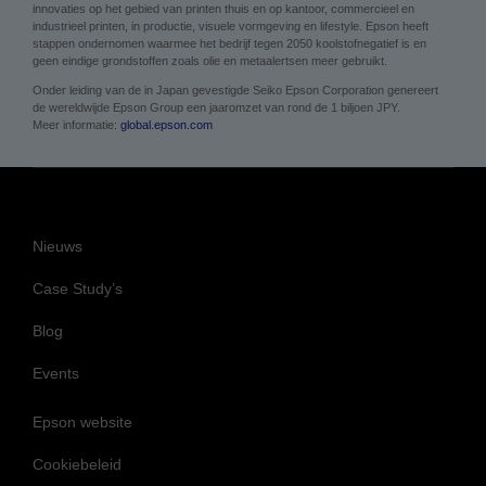
innovaties op het gebied van printen thuis en op kantoor, commercieel en
industrieel printen, in productie, visuele vormgeving en lifestyle. Epson heeft
stappen ondernomen waarmee het bedrijf tegen 2050 koolstofnegatief is en
geen eindige grondstoffen zoals olie en metaalertsen meer gebruikt.
Onder leiding van de in Japan gevestigde Seiko Epson Corporation genereert
de wereldwijde Epson Group een jaaromzet van rond de 1 biljoen JPY.
Meer informatie:
global.epson.com
Nieuws
Case Study’s
Blog
Events
Epson website
Cookiebeleid