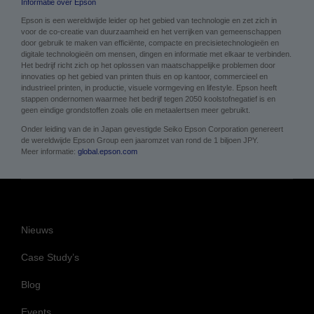
Epson is een wereldwijde leider op het gebied van technologie en zet zich in
voor de co-creatie van duurzaamheid en het verrijken van gemeenschappen
door gebruik te maken van efficiënte, compacte en precisietechnologieën en
digitale technologieën om mensen, dingen en informatie met elkaar te verbinden.
Het bedrijf richt zich op het oplossen van maatschappelijke problemen door
innovaties op het gebied van printen thuis en op kantoor, commercieel en
industrieel printen, in productie, visuele vormgeving en lifestyle. Epson heeft
stappen ondernomen waarmee het bedrijf tegen 2050 koolstofnegatief is en
geen eindige grondstoffen zoals olie en metaalertsen meer gebruikt.
Onder leiding van de in Japan gevestigde Seiko Epson Corporation genereert
de wereldwijde Epson Group een jaaromzet van rond de 1 biljoen JPY.
Meer informatie:
global.epson.com
Nieuws
Case Study’s
Blog
Events