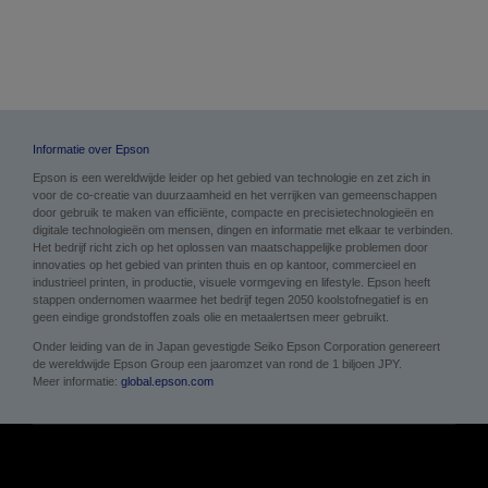
on the company’s core technologies in printing,
projection and sensing.
Informatie over Epson
Epson is een wereldwijde leider op het gebied van technologie en zet zich in
voor de co-creatie van duurzaamheid en het verrijken van gemeenschappen
door gebruik te maken van efficiënte, compacte en precisietechnologieën en
digitale technologieën om mensen, dingen en informatie met elkaar te verbinden.
Het bedrijf richt zich op het oplossen van maatschappelijke problemen door
innovaties op het gebied van printen thuis en op kantoor, commercieel en
industrieel printen, in productie, visuele vormgeving en lifestyle. Epson heeft
stappen ondernomen waarmee het bedrijf tegen 2050 koolstofnegatief is en
geen eindige grondstoffen zoals olie en metaalertsen meer gebruikt.
Onder leiding van de in Japan gevestigde Seiko Epson Corporation genereert
de wereldwijde Epson Group een jaaromzet van rond de 1 biljoen JPY.
Meer informatie:
global.epson.com