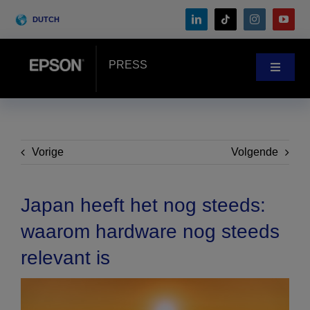
Skip
DUTCH
to
content
PRESS
Toggle
Navigat
Nieuws
Klantenverhalen
Vorige
Volgende
Blog
Japan heeft het nog steeds:
waarom hardware nog steeds
Events
relevant is
Search
for: