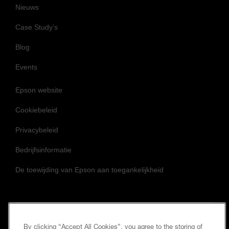
Nieuws
Case Study’s
Blog
Events
Epson website
Cookiebeleid
Privacybeleid
Bedrijfsinformatie
De toewijding van Epson aan toegankelijkheid
By clicking “Accept All Cookies”, you agree to the storing of